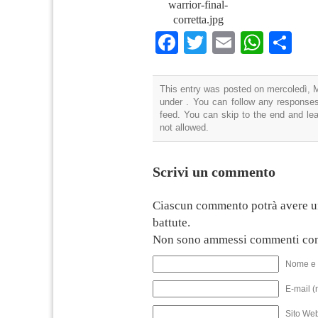
warrior-final-
corretta.jpg
Facebook
Twitter
Email
What
Co
This entry was posted on mercoledì, M
under . You can follow any responses
feed. You can skip to the end and lea
not allowed.
Scrivi un commento
Ciascun commento potrà avere u
battute.
Non sono ammessi commenti con
Nome e 
E-mail (
Sito We