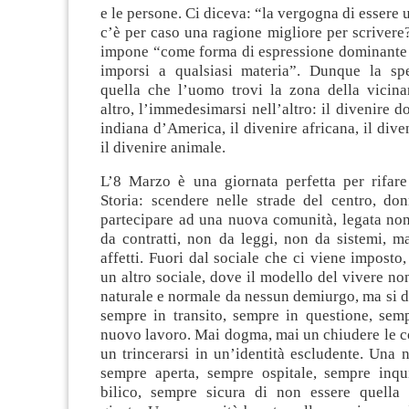
e le persone. Ci diceva: “la vergogna di essere
c’è per caso una ragione migliore per scrivere?
impone “come forma di espressione dominante 
imporsi a qualsiasi materia”. Dunque la sp
quella che l’uomo trovi la zona della vicinan
altro, l’immedesimarsi nell’altro: il divenire d
indiana d’America, il divenire africana, il dive
il divenire animale.
L’8 Marzo è una giornata perfetta per rifare 
Storia: scendere nelle strade del centro, do
partecipare ad una nuova comunità, legata no
da contratti, non da leggi, non da sistemi, m
affetti. Fuori dal sociale che ci viene imposto,
un altro sociale, dove il modello del vivere no
naturale e normale da nessun demiurgo, ma si di
sempre in transito, sempre in questione, semp
nuovo lavoro. Mai dogma, mai un chiudere le c
un trincerarsi in un’identità escludente. Una
sempre aperta, sempre ospitale, sempre inqu
bilico, sempre sicura di non essere quella 