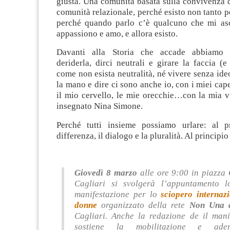
giusta. Una comunità basata sulla convivenza d
comunità relazionale, perché esisto non tanto 
perché quando parlo c’è qualcuno che mi asc
appassiono e amo, e allora esisto.
Davanti alla Storia che accade abbiamo tr
deriderla, dirci neutrali e girare la faccia 
come non esista neutralità, né vivere senza ideo
la mano e dire ci sono anche io, con i miei capel
il mio cervello, le mie orecchie…con la mia v
insegnato Nina Simone.
Perché tutti insieme possiamo urlare: al p
differenza, il dialogo e la pluralità. Al principio 
Giovedì 8 marzo
alle ore 9:00 in piazza 
Cagliari si svolgerà l’appuntamento l
manifestazione per lo
sciopero internazi
donne
organizzato della rete
Non Una 
Cagliari. Anche la redazione de il mani
sostiene la mobilitazione e ader