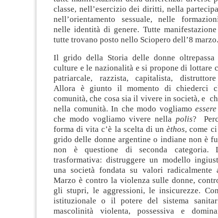
classe, nell’esercizio dei diritti, nella partecip
nell’orientamento sessuale, nelle formazioni
nelle identità di genere. Tutte manifestazione 
tutte trovano posto nello Sciopero dell’8 marzo
Il grido della Storia delle donne oltrepassa 
culture e le nazionalità e si propone di lottare
patriarcale, razzista, capitalista, distruttor
Allora è giunto il momento di chiederci c
comunità, che cosa sia il vivere in società, e c
nella comunità. In che modo vogliamo
essere
che modo vogliamo vivere nella
polis
? Perc
forma di vita c’è la scelta di un
èthos
, come ci
grido delle donne argentine o indiane non è fuo
non è questione di seconda categoria. 
trasformativa: distruggere un modello ingiust
una società fondata su valori radicalmente al
Marzo è contro la violenza sulle donne, contr
gli stupri, le aggressioni, le insicurezze. Co
istituzionale o il potere del sistema sanita
mascolinità violenta, possessiva e domina