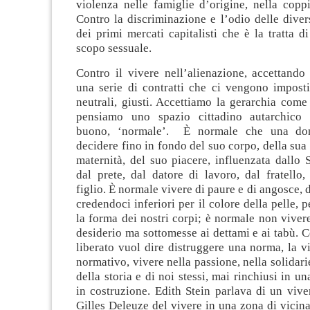
violenza nelle famiglie d’origine, nella copp
Contro la discriminazione e l’odio delle diver
dei primi mercati capitalisti che è la tratta d
scopo sessuale.
Contro il vivere nell’alienazione, accettando
una serie di contratti che ci vengono imposti
neutrali, giusti. Accettiamo la gerarchia come
pensiamo uno spazio cittadino autarchico 
buono, ‘normale’. È normale che una do
decidere fino in fondo del suo corpo, della sua 
maternità, del suo piacere, influenzata dallo S
dal prete, dal datore di lavoro, dal fratello,
figlio. È normale vivere di paure e di angosce, d
credendoci inferiori per il colore della pelle, p
la forma dei nostri corpi; è normale non vivere
desiderio ma sottomesse ai dettami e ai tabù. 
liberato vuol dire distruggere una norma, la 
normativo, vivere nella passione, nella solidari
della storia e di noi stessi, mai rinchiusi in u
in costruzione. Edith Stein parlava di un vive
Gilles Deleuze del vivere in una zona di vicin