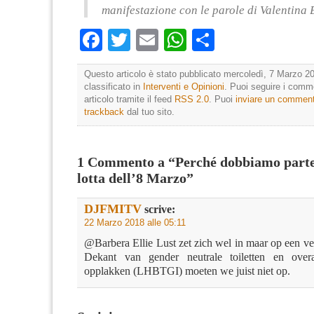
manifestazione con le parole di Valentina 
Facebook
Twitter
Email
WhatsApp
Condividi
Questo articolo è stato pubblicato mercoledì, 7 Marzo 20
classificato in
Interventi e Opinioni
. Puoi seguire i comm
articolo tramite il feed
RSS 2.0
. Puoi
inviare un commen
trackback
dal tuo sito.
1 Commento a “Perché dobbiamo parte
lotta dell’8 Marzo”
DJFMITV
scrive:
22 Marzo 2018 alle 05:11
@Barbera Ellie Lust zet zich wel in maar op een ve
Dekant van gender neutrale toiletten en overa
opplakken (LHBTGI) moeten we juist niet op.