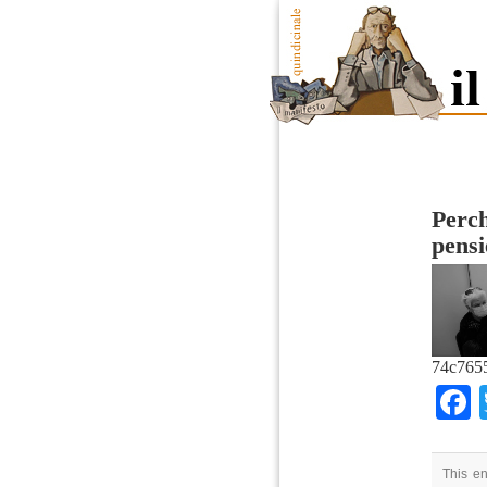
Perch
pensi
74c765
This en