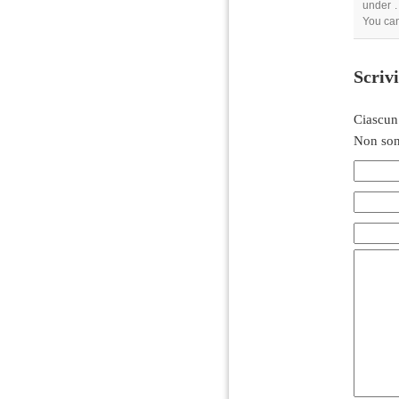
under .
You can
Scriv
Ciascun
Non son