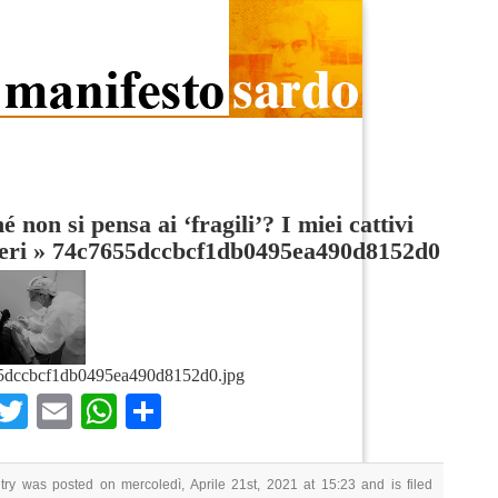
é non si pensa ai ‘fragili’? I miei cattivi
eri
»
74c7655dccbcf1db0495ea490d8152d0
5dccbcf1db0495ea490d8152d0.jpg
Facebook
Twitter
Email
WhatsApp
Condividi
try was posted on mercoledì, Aprile 21st, 2021 at 15:23 and is filed