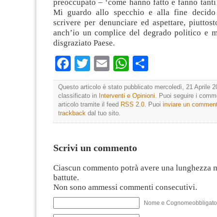
preoccupato – ‘come hanno fatto e fanno tanti 
Mi guardo allo specchio e alla fine decido
scrivere per denunciare ed aspettare, piuttos
anch’io un complice del degrado politico e m
disgraziato Paese.
Facebook
Twitter
Email
WhatsApp
Condividi
Questo articolo è stato pubblicato mercoledì, 21 Aprile 2
classificato in
Interventi e Opinioni
. Puoi seguire i comm
articolo tramite il feed
RSS 2.0
. Puoi
inviare un commen
trackback
dal tuo sito.
Scrivi un commento
Ciascun commento potrà avere una lunghezza 
battute.
Non sono ammessi commenti consecutivi.
Nome e Cognomeobbligato