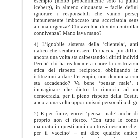
esempio (molto probabilmente solo la punt
iceberg), in almeno cinquanta – facile definir
ignorare i responsabili che vanno perse
impunemente imboccato una scorciatoia senz
alcuna urgenza? Chi avrebbe dovuto controllar
connivenza? Mano lava mano?
4) L’ignobile sistema della ’clientela’, ant
italico che sembra essere l’erbaccia più diffici
ancora una volta sta calpestando i diritti individu
Perché chi ha realmente a cuore la costruzio
etica del rispetto reciproco, obbligando i
istituzioni a dare l’esempio, non denuncia co
sta accadendo? Va bene ‘pensar male’,
immaginare che dietro la rinuncia ad un
democrazia, per il pieno rispetto della Costit
ancora una volta opportunismi personali o di g
5) E per finire, vorrei ‘pensar male’ anche d
proprio non ci riesco. ‘Con tutte le cono
maturato in questi anni non trovi nessuno che t
per il vaccino’ – mi dice qualche amico