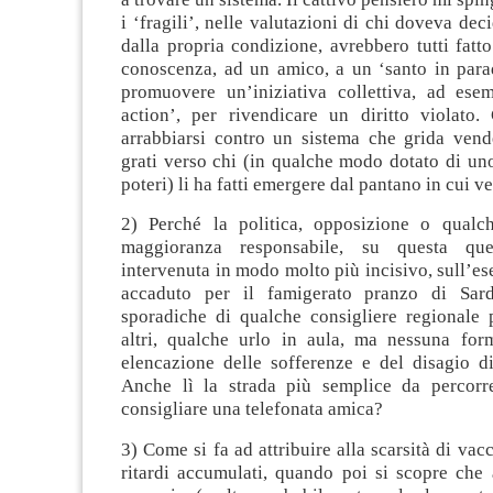
i ‘fragili’, nelle valutazioni di chi doveva dec
dalla propria condizione, avrebbero tutti fatt
conoscenza, ad un amico, a un ‘santo in parad
promuovere un’iniziativa collettiva, ad ese
action’, per rivendicare un diritto violato.
arrabbiarsi contro un sistema che grida vende
grati verso chi (in qualche modo dotato di un
poteri) li ha fatti emergere dal pantano in cui ve
2) Perché la politica, opposizione o qualch
maggioranza responsabile, su questa qu
intervenuta in modo molto più incisivo, sull’e
accaduto per il famigerato pranzo di Sarda
sporadiche di qualche consigliere regionale p
altri, qualche urlo in aula, ma nessuna form
elencazione delle sofferenze e del disagio di 
Anche lì la strada più semplice da percorr
consigliare una telefonata amica?
3) Come si fa ad attribuire alla scarsità di vacc
ritardi accumulati, quando poi si scopre che 