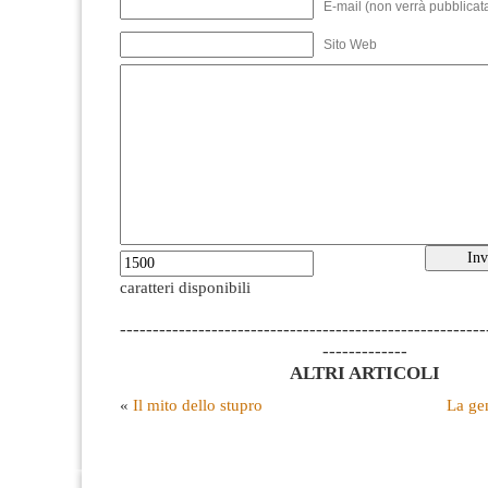
E-mail (non verrà pubblicata
Sito Web
caratteri disponibili
--------------------------------------------------------
-------------
ALTRI ARTICOLI
«
Il mito dello stupro
La ge