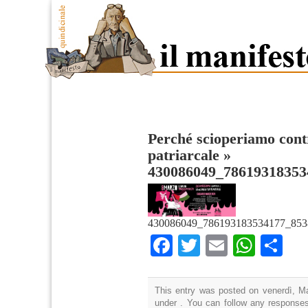
Perché scioperiamo contr
patriarcale
»
430086049_78619318353
430086049_786193183534177_853
Facebook
Twitter
Email
What
Co
This entry was posted on venerdì, Ma
under . You can follow any responses