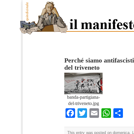
Perché siamo antifascisti
del triveneto
banda-partigiana-
del-triveneto.jpg
Facebook
Twitter
Email
What
Co
This entry was posted on domenica, Lu