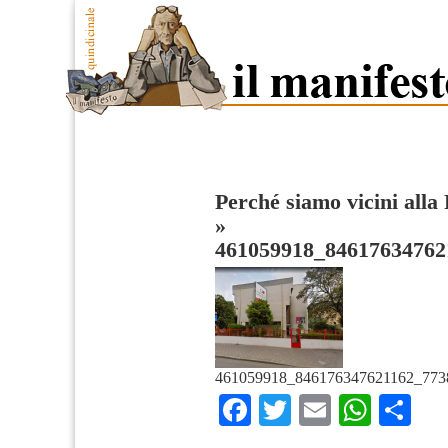
Perché siamo vicini alla
»
461059918_84617634762
461059918_846176347621162_773
Facebook
Twitter
Email
What
Co