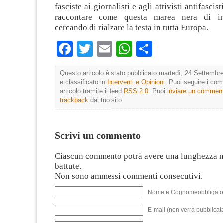
fasciste ai giornalisti e agli attivisti antifascis
raccontare come questa marea nera di int
cercando di rialzare la testa in tutta Europa.
Facebook
Twitter
Email
WhatsApp
Condividi
Questo articolo è stato pubblicato martedì, 24 Settembre
e classificato in
Interventi e Opinioni
. Puoi seguire i co
articolo tramite il feed
RSS 2.0
. Puoi
inviare un commen
trackback
dal tuo sito.
Scrivi un commento
Ciascun commento potrà avere una lunghezza 
battute.
Non sono ammessi commenti consecutivi.
Nome e Cognomeobbligato
E-mail (non verrà pubblicata