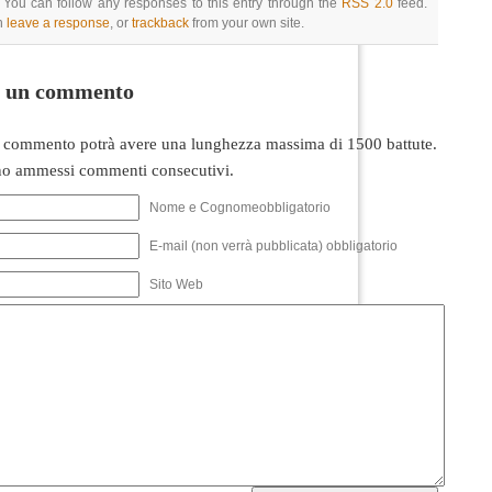
 You can follow any responses to this entry through the
RSS 2.0
feed.
n
leave a response
, or
trackback
from your own site.
i un commento
 commento potrà avere una lunghezza massima di 1500 battute.
o ammessi commenti consecutivi.
Nome e Cognomeobbligatorio
E-mail (non verrà pubblicata) obbligatorio
Sito Web