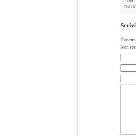
under .
You ca
Scriv
Ciascun
Non son