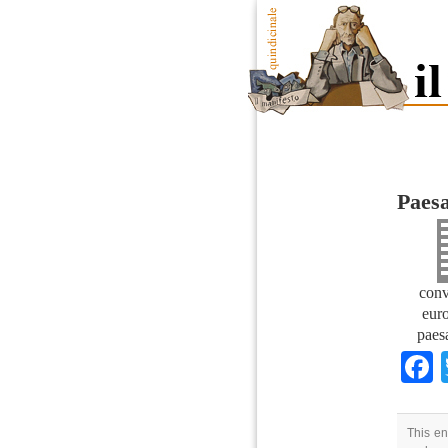
Paesa
conv
euro
paes
This en