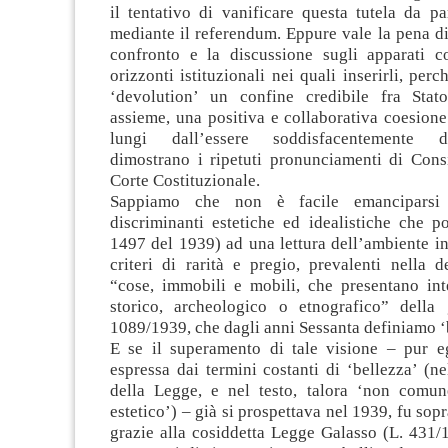
il tentativo di vanificare questa tutela da pa
mediante il referendum. Eppure vale la pena di
confronto e la discussione sugli apparati co
orizzonti istituzionali nei quali inserirli, perc
‘devolution’ un confine credibile fra Stat
assieme, una positiva e collaborativa coesione
lungi dall’essere soddisfacentemente d
dimostrano i ripetuti pronunciamenti di Consi
Corte Costituzionale.
Sappiamo che non è facile emanciparsi 
discriminanti estetiche ed idealistiche che p
1497 del 1939) ad una lettura dell’ambiente i
criteri di rarità e pregio, prevalenti nella d
“cose, immobili e mobili, che presentano inte
storico, archeologico o etnografico” della
1089/1939, che dagli anni Sessanta definiamo ‘b
E se il superamento di tale visione – pur 
espressa dai termini costanti di ‘bellezza’ (nel
della Legge, e nel testo, talora ‘non comun
estetico’) – già si prospettava nel 1939, fu sop
grazie alla cosiddetta Legge Galasso (L. 431/