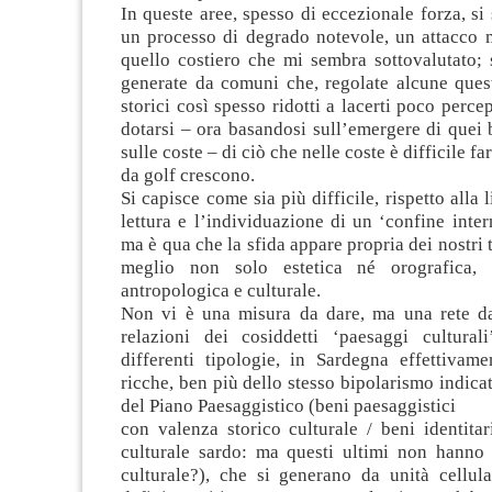
In queste aree, spesso di eccezionale forza, si
un processo di degrado notevole, un attacco m
quello costiero che mi sembra sottovalutato; 
generate da comuni che, regolate alcune quest
storici così spesso ridotti a lacerti poco perce
dotarsi – ora basandosi sull’emergere di quei 
sulle coste – di ciò che nelle coste è difficile fa
da golf crescono.
Si capisce come sia più difficile, rispetto alla l
lettura e l’individuazione di un ‘confine intern
ma è qua che la sfida appare propria dei nostri 
meglio non solo estetica né orografica, 
antropologica e culturale.
Non vi è una misura da dare, ma una rete da
relazioni dei cosiddetti ‘paesaggi cultural
differenti tipologie, in Sardegna effettivame
ricche, ben più dello stesso bipolarismo indica
del Piano Paesaggistico (beni paesaggistici
con valenza storico culturale / beni identita
culturale sardo: ma questi ultimi non hanno 
culturale?), che si generano da unità cellul