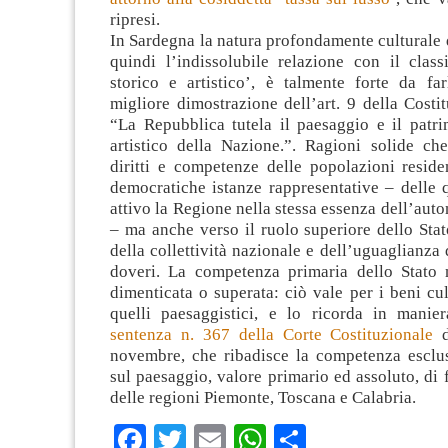
ripresi.
In Sardegna la natura profondamente culturale 
quindi l’indissolubile relazione con il class
storico e artistico’, è talmente forte da far
migliore dimostrazione dell’art. 9 della Costit
“La Repubblica tutela il paesaggio e il patri
artistico della Nazione.”. Ragioni solide ch
diritti e competenze delle popolazioni reside
democratiche istanze rappresentative – delle 
attivo la Regione nella stessa essenza dell’aut
– ma anche verso il ruolo superiore dello Sta
della collettività nazionale e dell’uguaglianza d
doveri. La competenza primaria dello Stato
dimenticata o superata: ciò vale per i beni cu
quelli paesaggistici, e lo ricorda in manie
sentenza n. 367 della Corte Costituzionale
d
novembre, che ribadisce la competenza esclus
sul paesaggio, valore primario ed assoluto, di f
delle regioni Piemonte, Toscana e Calabria.
Facebook
Twitter
Email
WhatsApp
Condividi