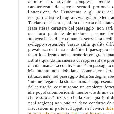
definire siti, sovente complessi perché plu
caratterizzati da quegli scenari profondi 
l’attenzione, fra l’Ottocento e gli inizi de
geografi, artisti e fotografi, viaggiatori e letterat
Tutelare queste aree, talora di scarsa o limitat
(essa stessa carattere del paesaggio) non sarà
una loro puntuale definizione e come for
autocoscienza delle comunità, senza una credib
sviluppo sostenibile basato sulla qualità dif
prevalenza del turismo di élite. Il paesaggio de
tanto idealizzato nella memoria emigrata qua
ostilità quando ha smesso di rappresentare pros
di vita umana. La condivisione è un passaggio 
Ma intanto non dobbiamo commettere error
istituzionale: nel paesaggio della Sardegna, are
‘interne’ legate alla storia umana e rappresentat
del territorio, costituiscono un ambiente for
alle popolazioni residenti, meritevole di una ba
che è solo all’inizio, e che la Sardegna (e il d
ogni regione) non può né deve condurre da s
discussioni in parte sviluppati nel vivace
diba
attorno alla cosiddetta ‘tassa sul lusso’
, che 