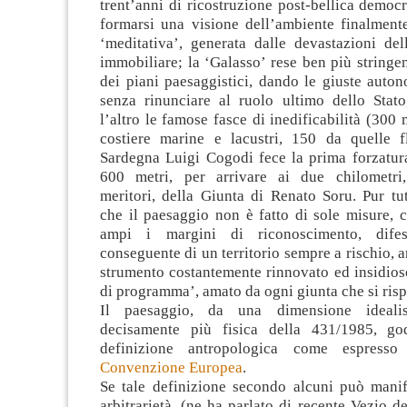
trent’anni di ricostruzione post-bellica democri
formarsi una visione dell’ambiente finalmente
‘meditativa’, generata dalle devastazioni del
immobiliare; la ‘Galasso’ rese ben più stringe
dei piani paesaggistici, dando le giuste autono
senza rinunciare al ruolo ultimo dello Stato
l’altro le famose fasce di inedificabilità (300 
costiere marine e lacustri, 150 da quelle fl
Sardegna Luigi Cogodi fece la prima forzatur
600 metri, per arrivare ai due chilometri,
meritori, della Giunta di Renato Soru. Pur tu
che il paesaggio non è fatto di sole misure, 
ampi i margini di riconoscimento, dife
conseguente di un territorio sempre a rischio, a
strumento costantemente rinnovato ed insidios
di programma’, amato da ogni giunta che si ris
Il paesaggio, da una dimensione idealis
decisamente più fisica della 431/1985, g
definizione antropologica come espresso 
Convenzione Europea
.
Se tale definizione secondo alcuni può manife
arbitrarietà, (ne ha parlato di recente Vezio de