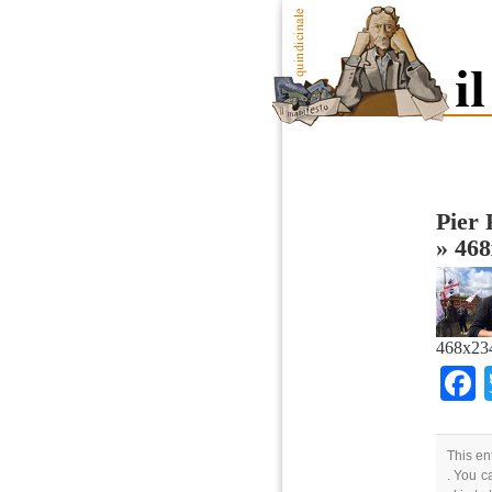
Pier 
»
468
468x23
This en
. You c