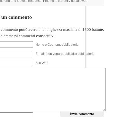
 the end and leave a response. Pinging is currently not allowed.
i un commento
 commento potrà avere una lunghezza massima di 1500 battute.
o ammessi commenti consecutivi.
Nome e Cognomeobbligatorio
E-mail (non verrà pubblicata) obbligatorio
Sito Web