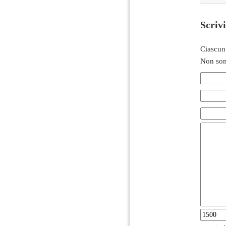
Scriv
Ciascun
Non son