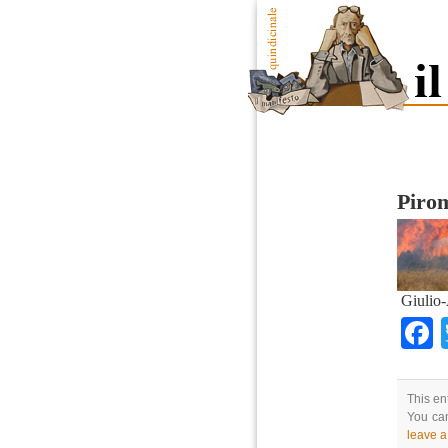
Pirom
Giulio-
This en
You can
leave 