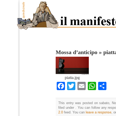
Mossa d’anticipo
»
piatt
piatta.jpg
Facebook
Twitter
Email
What
Co
This entry was posted on sabato, No
filed under . You can follow any resp
2.0
feed. You can
leave a response
, o