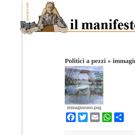
Politici a pezzi
»
immagi
immagineuno.png
Facebook
Twitter
Email
What
Co