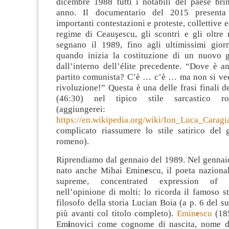
dicembre 1988 tutti i notabili del paese br
anno. Il documentario del 2015 presenta
importanti contestazioni e proteste, collettive e
regime di Ceauşescu, gli scontri e gli oltre 
segnano il 1989, fino agli ultimissimi gior
quando inizia la costituzione di un nuovo g
dall’interno dell’élite precedente. “Dove è an
partito comunista? C’è … c’è … ma non si ved
rivoluzione!” Questa è una delle frasi finali 
(46:30) nel tipico stile sarcastico rom
(aggiungerei: carag
https://en.wikipedia.org/wiki/Ion_Luca_Caragi
complicato riassumere lo stile satirico del g
romeno).
Riprendiamo dal gennaio del 1989. Nel gennaio
nato anche Mihai Emin
e
scu, il poeta naziona
supreme, concentrated expression of 
nell’opinione di molti: lo ricorda il famoso 
filosofo della storia Lucian Boia (a p. 6 del su
più avanti col titolo completo).
Emin
e
scu
(18
Em
i
novici come cognome di nascita, nome d