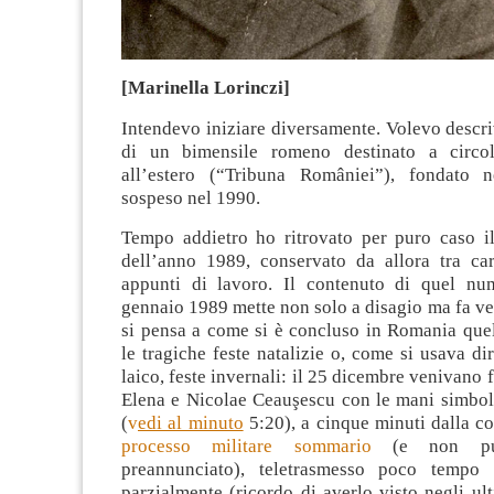
[Marinella Lorinczi]
Intendevo iniziare diversamente. Volevo descr
di un bimensile romeno destinato a circola
all’estero (“Tribuna României”), fondato 
sospeso nel 1990.
Tempo addietro ho ritrovato per puro caso 
dell’anno 1989, conservato da allora tra car
appunti di lavoro. Il contenuto di quel nu
gennaio 1989 mette non solo a disagio ma fa veni
si pensa a come si è concluso in Romania quel
le tragiche feste natalizie o, come si usava dir
laico, feste invernali: il 25 dicembre venivano f
Elena e Nicolae Ceauşescu con le mani simbol
(
v
edi al minuto
5:20), a cinque minuti dalla c
processo militare sommario
(e non pub
preannunciato), teletrasmesso poco temp
parzialmente (ricordo di averlo visto negli ult