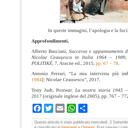
In queste immagini, l’apologia e la fuci
Approfondimenti.
Alberto Basciani,
Successo e appannamento d
Nicolae Ceauşescu in Italia 1964 – 1989
POLITIKÉ,
7, Aracne ed., 2015,
pp. 67 – 78
.
Antonio Ferrari, “La mia intervista più im
1984
]: Nicolae Ceausescu”, 2017.
Tony Judt, P
ostwar. La nostra storia 1945 
2017 (originale inglese del 2005), pp. 767 – 77
Facebook
Twitter
Email
WhatsApp
Condividi
Questo articolo è stato pubblicato mercoledì, 2 Settembr
e classificato in
Interventi e Opinioni
. Puoi seguire i co