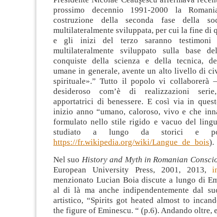
prossimo decennio 1991-2000 la Romania
costruzione della seconda fase della soci
multilateralmente sviluppata, per cui la fine di
e gli inizi del terzo saranno testimoni
multilateralmente sviluppato sulla base de
conquiste della scienza e della tecnica, d
umane in generale, avente un alto livello di civ
spirituale».” Tutto il popolo vi collaborerà 
desideroso com’è di realizzazioni serie
apportatrici di benessere. E così via in ques
inizio anno “umano, caloroso, vivo e che inna
formulato nello stile rigido e vacuo del lingu
studiato a lungo da storici e poli
https://fr.wikipedia.org/wiki/Langue_de_bois
).
Nel suo
History and Myth in Romanian Consci
European University Press, 2001, 2013,
i
menzionato Lucian Boia discute a lungo di Em
al di là ma anche indipendentemente dal su
artistico, “Spirits got heated almost to inca
the figure of Eminescu. “ (p.6). Andando oltre, 