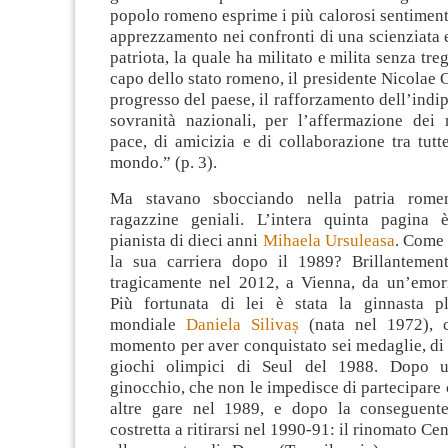
popolo romeno esprime i più calorosi sentimenti 
apprezzamento nei confronti di una scienziata e
patriota, la quale ha militato e milita senza tre
capo dello stato romeno, il presidente Nicolae C
progresso del paese, il rafforzamento dell’indi
sovranità nazionali, per l’affermazione dei n
pace, di amicizia e di collaborazione tra tutt
mondo.” (p. 3).
Ma stavano sbocciando nella patria rome
ragazzine geniali. L’intera quinta pagina 
pianista di dieci anni
Mihaela Ursuleasa
. Come 
la sua carriera dopo il 1989? Brillantemen
tragicamente nel 2012, a Vienna, da un’emorr
Più fortunata di lei è stata la ginnasta p
mondiale
Daniela Silivaș
(nata nel 1972), c
momento per aver conquistato sei medaglie, di c
giochi olimpici di Seul del 1988. Dopo u
ginocchio, che non le impedisce di partecipare
altre gare nel 1989, e dopo la conseguente
costretta a ritirarsi nel 1990-91: il rinomato Ce