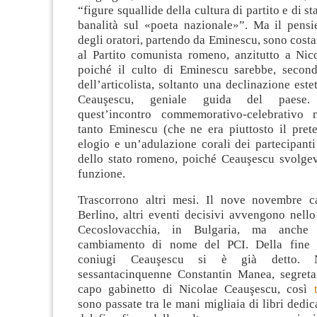
“figure squallide della cultura di partito e di s
banalità sul «poeta nazionale»”. Ma il pensie
degli oratori, partendo da Eminescu, sono costa
al Partito comunista romeno, anzitutto a Nic
poiché il culto di Eminescu sarebbe, secon
dell’articolista, soltanto una declinazione este
Ceauşescu, geniale guida del paese. 
quest’incontro commemorativo-celebrativo 
tanto Eminescu (che ne era piuttosto il pret
elogio e un’adulazione corali dei partecipanti
dello stato romeno, poiché Ceauşescu svolge
funzione.
Trascorrono altri mesi. Il nove novembre c
Berlino, altri eventi decisivi avvengono nell
Cecoslovacchia, in Bulgaria, ma anche 
cambiamento di nome del PCI. Della fine 
coniugi Ceauşescu si è già detto. 
sessantacinquenne Constantin Manea, segreta
capo gabinetto di Nicolae Ceauşescu, così
sono passate tra le mani migliaia di libri dedic