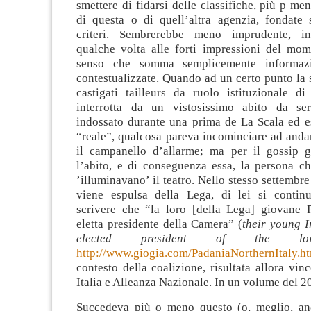
smettere di fidarsi delle classifiche, più p me
di questa o di quell’altra agenzia, fondate 
criteri. Sembrerebbe meno imprudente, inv
qualche volta alle forti impressioni del mome
senso che somma semplicemente informazi
contestualizzate. Quando ad un certo punto la s
castigati tailleurs da ruolo istituzionale di
interrotta da un vistosissimo abito da se
indossato durante una prima de La Scala ed es
“reale”, qualcosa pareva incominciare ad anda
il campanello d’allarme; ma per il gossip g
l’abito, e di conseguenza essa, la persona ch
’illuminavano’ il teatro. Nello stesso settembre
viene espulsa della Lega, di lei si conti
scrivere che “la loro [della Lega] giovane Pi
eletta presidente della Camera” (
their young I
elected president of the lo
http://www.giogia.com/PadaniaNorthernItaly.h
contesto della coalizione, risultata allora vin
Italia e Alleanza Nazionale. In un volume del 2
Succedeva più o meno questo (o, meglio, an