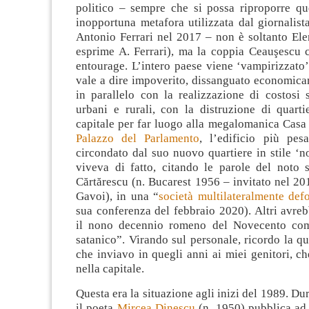
politico – sempre che si possa riproporre qu
inopportuna metafora utilizzata dal giornalist
Antonio Ferrari nel 2017 – non è soltanto Ele
esprime A. Ferrari), ma la coppia Ceauşescu c
entourage. L’intero paese viene ‘vampirizzato’
vale a dire impoverito, dissanguato economica
in parallelo con la realizzazione di costosi 
urbani e rurali, con la distruzione di quartie
capitale per far luogo alla megalomanica Casa
Palazzo del Parlamento
, l’edificio più pe
circondato dal suo nuovo quartiere in stile ‘n
viveva di fatto, citando le parole del noto s
Cărtărescu (n. Bucarest 1956 – invitato nel 201
Gavoi), in una “
società multilateralmente def
sua conferenza del febbraio 2020). Altri avreb
il nono decennio romeno del Novecento com
satanico”. Virando sul personale, ricordo la qu
che inviavo in quegli anni ai miei genitori, c
nella capitale.
Questa era la situazione agli inizi del 1989. Du
il poeta
Mircea Dinescu
(n. 1950) pubblica ad