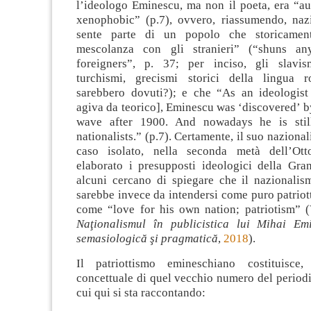
l’ideologo Eminescu, ma non il poeta, era “au
xenophobic” (p.7), ovvero, riassumendo, nazi
sente parte di un popolo che storicamen
mescolanza con gli stranieri” (“shuns a
foreigners”, p. 37; per inciso, gli slavis
turchismi, grecismi storici della lingua
sarebbero dovuti?); e che “As an ideologis
agiva da teorico], Eminescu was ‘discovered’ by
wave after 1900. And nowadays he is sti
nationalists.” (p.7). Certamente, il suo naziona
caso isolato, nella seconda metà dell’Ot
elaborato i presupposti ideologici della Gr
alcuni cercano di spiegare che il nazionali
sarebbe invece da intendersi come puro patriot
come “love for his own nation; patriotism” (
Naţionalismul în publicistica lui Mihai Em
semasiologică şi pragmatică
,
2018
).
Il patriottismo emineschiano costituisce, 
concettuale di quel vecchio numero del period
cui qui si sta raccontando: