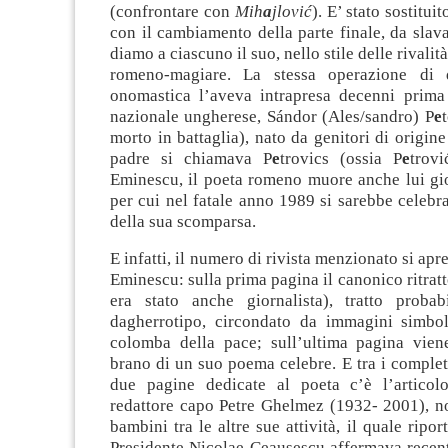
(confrontare con
Mih
a
jlović
). E’ stato sostitu
con il cambiamento della parte finale, da sla
diamo a ciascuno il suo, nello stile delle rivalit
romeno-magiare. La stessa operazione di d
onomastica l’aveva intrapresa decenni prima
nazionale ungherese, Sándor (Ales/sandro) P
e
morto in battaglia), nato da genitori di origine
padre si chiamava P
e
trovics (ossia P
e
trov
Eminescu, il poeta romeno muore anche lui gi
per cui nel fatale anno 1989 si sarebbe celebra
della sua scomparsa.
E infatti, il numero di rivista menzionato si apr
Eminescu: sulla prima pagina il canonico ritratt
era stato anche giornalista), tratto proba
dagherrotipo, circondato da immagini simbol
colomba della pace; sull’ultima pagina vien
brano di un suo poema celebre. E tra i comple
due pagine dedicate al poeta c’è l’articol
redattore capo Petre Ghelmez (1932- 2001), no
bambini tra le altre sue attività, il quale ripo
Presidente Nicolae Ceauşescu affermava recen