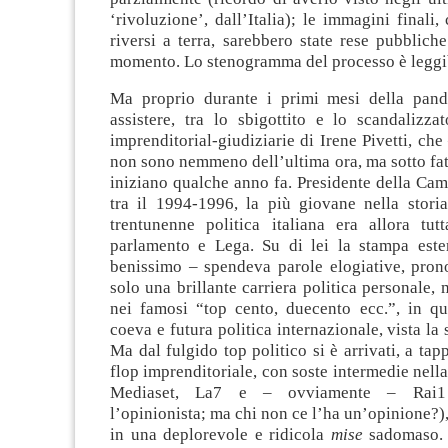
‘rivoluzione’, dall’Italia); le immagini finali,
riversi a terra, sarebbero state rese pubblic
momento. Lo stenogramma del processo è leggi
Ma proprio durante i primi mesi della pand
assistere, tra lo sbigottito e lo scandalizza
imprenditorial-giudiziarie di Irene Pivetti, che
non sono nemmeno dell’ultima ora, ma sotto fat
iniziano qualche anno fa. Presidente della Cam
tra il 1994-1996, la più giovane nella storia
trentunenne politica italiana era allora tutt
parlamento e Lega. Su di lei la stampa este
benissimo – spendeva parole elogiative, pron
solo una brillante carriera politica personale,
nei famosi “top cento, duecento ecc.”, in qu
coeva e futura politica internazionale, vista la
Ma dal fulgido top politico si è arrivati, a tap
flop imprenditoriale, con soste intermedie nella
Mediaset, La7 e – ovviamente – Rai1
l’opinionista; ma chi non ce l’ha un’opinione?),
in una deplorevole e ridicola
mise
sadomaso. 