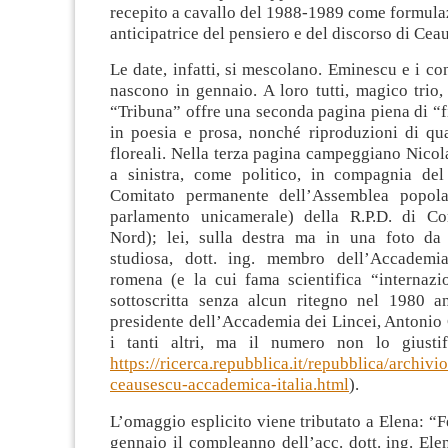
recepito a cavallo del 1988-1989 come formula
anticipatrice del pensiero e del discorso di Cea
Le date, infatti, si mescolano. Eminescu e i c
nascono in gennaio. A loro tutti, magico trio,
“Tribuna” offre una seconda pagina piena di “fio
in poesia e prosa, nonché riproduzioni di qua
floreali. Nella terza pagina campeggiano Nicola
a sinistra, come politico, in compagnia del
Comitato permanente dell’Assemblea popola
parlamento unicamerale) della R.P.D. di Co
Nord); lei, sulla destra ma in una foto da
studiosa, dott. ing. membro dell’Accademia
romena (e la cui fama scientifica “internazio
sottoscritta senza alcun ritegno nel 1980 an
presidente dell’Accademia dei Lincei, Antonio C
i tanti altri, ma il numero non lo giusti
https://ricerca.repubblica.it/repubblica/archiv
ceausescu-accademica-italia.html
).
L’omaggio esplicito viene tributato a Elena: “F
gennaio il compleanno dell’acc. dott. ing. Ele