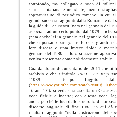
sottofondo, ma collegato a suon di milioni 
sanitaria italiana e mondiale) mentre sfogli
sopravvissuto di periodico romeno, in cui si
grandi successi raggiunti dalla Romania e dal 
la guida di Ceauşescu (nato nel gennaio del 1918
associata ad un certo punto, dal 1979, anche 
(nata anche lei in gennaio, nel gennaio del 1
che si possano paragonare le cose grandi a qu
loro discesa è stata invece ripida e morta
gennaio del 1989 la loro situazione appariva 
veniva presentata come politicamente stabile.
Guardando un documentario del 2015 che utiliz
archivio e che s’intitola
1989 –
Un timp săr
“1989 – tempo fuggito dal c
(
https://www.youtube.com/watch?v=EIjUlQbee
Tofan, 50’), si vede e si ascolta un Ceauşesc
voce flebile e incerta; con questa voce, le
anche perché le luci dello studio lo disturbava
discorso augurale di fine 1988, in cui dà r
risultati raggiunti “nella costruzione del so