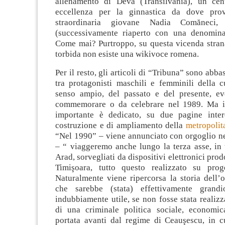
allenamento di Deva (Transilvania), un cen
eccellenza per la ginnastica da dove pro
straordinaria giovane Nadia Comăneci,
(successivamente riaperto con una denomina
Come mai? Purtroppo, su questa vicenda stran
torbida non esiste una wikivoce romena.
Per il resto, gli articoli di “Tribuna” sono abba
tra protagonisti maschili e femminili della c
senso ampio, del passato e del presente, e
commemorare o da celebrare nel 1989. Ma il
importante è dedicato, su due pagine inter
costruzione e di ampliamento della
metropolit
“Nel 1990” – viene annunciato con orgoglio n
– “ viaggeremo anche lungo la terza asse, in t
Arad, sorvegliati da dispositivi elettronici prod
Timişoara, tutto questo realizzato su proge
Naturalmente viene ripercorsa la storia dell’
che sarebbe (stata) effettivamente grandi
indubbiamente utile, se non fosse stata realizz
di una criminale politica sociale, economic
portata avanti dal regime di Ceauşescu, in c