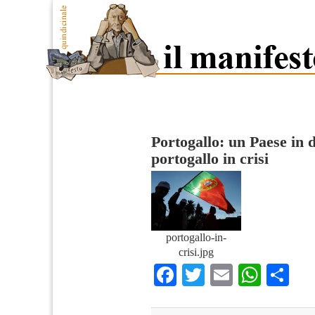
Portogallo: un Paese in 
portogallo in crisi
portogallo-in-
crisi.jpg
Facebook
Twitter
Email
What
Co