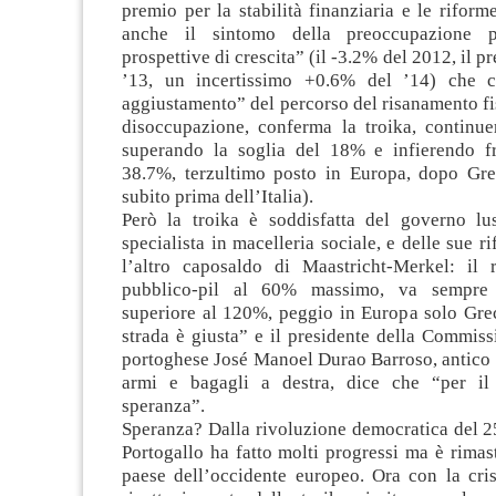
premio per la stabilità finanziaria e le riforme
anche il sintomo della preoccupazione p
prospettive di crescita” (il -3.2% del 2012, il p
’13, un incertissimo +0.6% del ’14) che c
aggiustamento” del percorso del risanamento fis
disoccupazione, conferma la troika, continue
superando la soglia del 18% e infierendo fr
38.7%, terzultimo posto in Europa, dopo Gr
subito prima dell’Italia).
Però la troika è soddisfatta del governo lu
specialista in macelleria sociale, e delle sue r
l’altro caposaldo di Maastricht-Merkel: il 
pubblico-pil al 60% massimo, va sempre 
superiore al 120%, peggio in Europa solo Greci
strada è giusta” e il presidente della Commiss
portoghese José Manoel Durao Barroso, antico 
armi e bagagli a destra, dice che “per il 
speranza”.
Speranza? Dalla rivoluzione democratica del 25
Portogallo ha fatto molti progressi ma è rimas
paese dell’occidente europeo. Ora con la cris