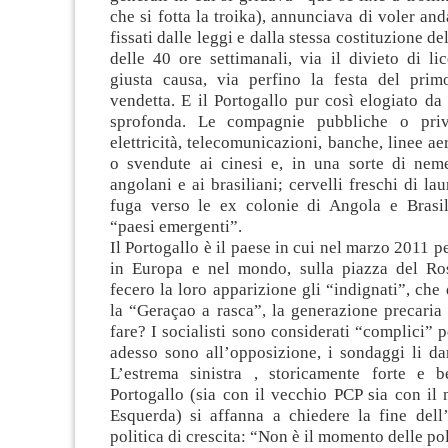
che si fotta la troika), annunciava di voler anda
fissati dalle leggi e dalla stessa costituzione del
delle 40 ore settimanali, via il divieto di l
giusta causa, via perfino la festa del pr
vendetta. E il Portogallo pur così elogiato da
sprofonda. Le compagnie pubbliche o priv
elettricità, telecomunicazioni, banche, linee 
o svendute ai cinesi e, in una sorte di nemes
angolani e ai brasiliani; cervelli freschi di la
fuga verso le ex colonie di Angola e Brasil
“paesi emergenti”.
Il Portogallo è il paese in cui nel marzo 2011 p
in Europa e nel mondo, sulla piazza del Ro
fecero la loro apparizione gli “indignati”, che
la “Geraçao a rasca”, la generazione precaria
fare? I socialisti sono considerati “complici” p
adesso sono all’opposizione, i sondaggi li d
L’estrema sinistra , storicamente forte e 
Portogallo (sia con il vecchio PCP sia con il
Esquerda) si affanna a chiedere la fine dell’
politica di crescita: “Non è il momento delle po