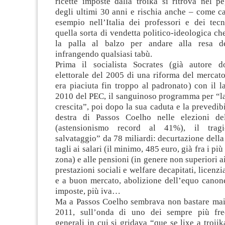
ricette imposte dalla troika si ritrova nel 
degli ultimi 30 anni e rischia anche – come ca
esempio nell’Italia dei professori e dei tecn
quella sorta di vendetta politico-ideologica ch
la palla al balzo per andare alla resa de
infrangendo qualsiasi tabù.
Prima il socialista Socrates (già autore d
elettorale del 2005 di una riforma del mercat
era piaciuta fin troppo al padronato) con il 
2010 del PEC, il sanguinoso programma per “la
crescita”, poi dopo la sua caduta e la prevedibi
destra di Passos Coelho nelle elezioni d
(astensionismo record al 41%), il trag
salvataggio” da 78 miliardi: decurtazione della
tagli ai salari (il minimo, 485 euro, già fra i più
zona) e alle pensioni (in genere non superiori a
prestazioni sociali e welfare decapitati, licenzi
e a buon mercato, abolizione dell’equo canone
imposte, più iva…
Ma a Passos Coelho sembrava non bastare mai e
2011, sull’onda di uno dei sempre più freq
generali in cui si gridava “que se lixe a troii