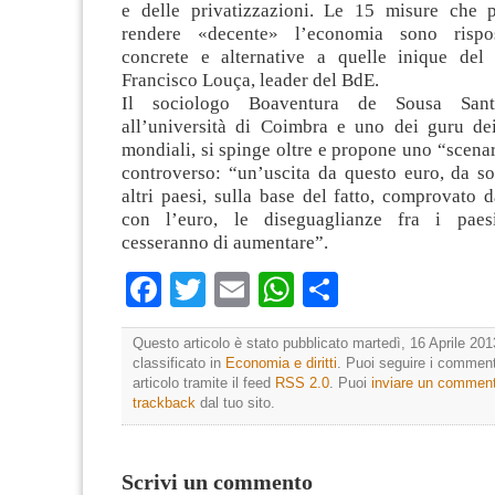
e delle privatizzazioni. Le 15 misure che 
rendere «decente» l’economia sono rispo
concrete e alternative a quelle inique del
Francisco Louça, leader del BdE.
Il sociologo Boaventura de Sousa Santo
all’università di Coimbra e uno dei guru de
mondiali, si spinge oltre e propone uno “scena
controverso: “un’uscita da questo euro, da so
altri paesi, sulla base del fatto, comprovato da
con l’euro, le diseguaglianze fra i pae
cesseranno di aumentare”.
Facebook
Twitter
Email
WhatsApp
Condividi
Questo articolo è stato pubblicato martedì, 16 Aprile 201
classificato in
Economia e diritti
. Puoi seguire i comment
articolo tramite il feed
RSS 2.0
. Puoi
inviare un commen
trackback
dal tuo sito.
Scrivi un commento