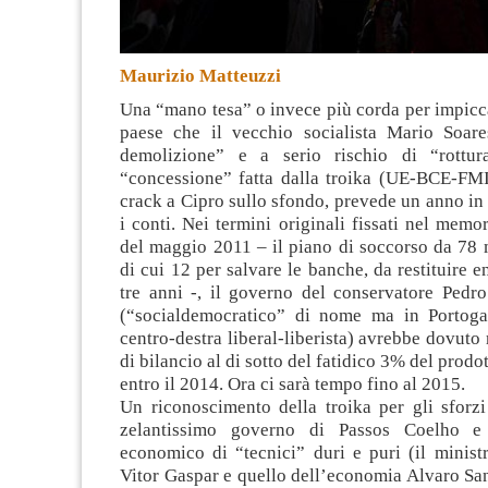
Maurizio Matteuzzi
Una “mano tesa” o invece più corda per impicca
paese che il vecchio socialista Mario Soare
demolizione” e a serio rischio di “rottur
“concessione” fatta dalla troika (UE-BCE-FMI
crack a Cipro sullo sfondo, prevede un anno in 
i conti. Nei termini originali fissati nel mem
del maggio 2011 – il piano di soccorso da 78 m
di cui 12 per salvare le banche, da restituire e
tre anni -, il governo del conservatore Pedr
(“socialdemocratico” di nome ma in Portoga
centro-destra liberal-liberista) avrebbe dovuto r
di bilancio al di sotto del fatidico 3% del prodo
entro il 2014. Ora ci sarà tempo fino al 2015.
Un riconoscimento della troika per gli sforzi
zelantissimo governo di Passos Coelho e
economico di “tecnici” duri e puri (il minist
Vitor Gaspar e quello dell’economia Alvaro San