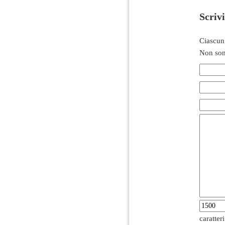
Scriv
Ciascun
Non son
caratter