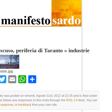
scuso, periferia di Taranto
»
industrie
strie.jpg
Facebook
Twitter
Email
WhatsApp
Condividi
try was posted on venerdì, Agosto 31st, 2012 at 22:35 and is filed under
an follow any responses to this entry through the
RSS 2.0
feed. You can
a response
, or
trackback
from your own site.