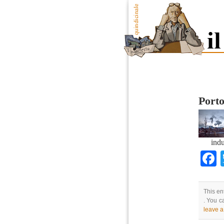
Porto
indu
This en
. You c
leave 