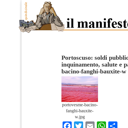
Portoscuso: soldi pubblic
inquinamento, salute e p
bacino-fanghi-bauxite-w
portovesme-bacino-
fanghi-bauxite-
w.jpg
Facebook
Twitter
Email
What
Co