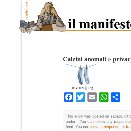
Calzini anomali
»
privac
privacy.jpeg
Facebook
Twitter
Email
What
Co
This entry was posted on sabato, Otto
under . You can follow any responses
feed. You can
leave a response
, or
tr