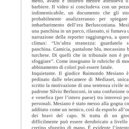
meno, avanti e indietro mentre attendeva i
barbiere. Il video si concludeva con un pezzo
indimenticabile, un documento che gli stor
probabilmente analizzeranno per spiegare
imbarbarimento dell’era Berlusconiana. Mes
una panchina in un parco, rilassato, si fumava u
narrazione della reporter raggiungeva, a ques
climax: “Un’altra stranezza: guardatelo
panchina. Camicia, pantalone blu, mocassino b
turchese. Di quelli che in tribunale non è pr
sfoggiare”. Come insegnano le rubriche di mod
abbinamento di colori può essere fatale.
Inquietante. Il giudice Raimondo Mesiano è
pedinato dalle telecamere di Mediaset, unic
scritto la motivazione di una sentenza civile n
padrone Silvio Berlusconi, in una confusione 
e venefica (per l’intero paese) tra interessi pol
personali. Mesiano è stato messo alla gogna c
additato come un nemico, così da esporlo all’od
dei bravi del capo. Si tratta di un gio
difficilmente può essere derubricato a livell
cretino sfuggito di mano. È evidente l’intent