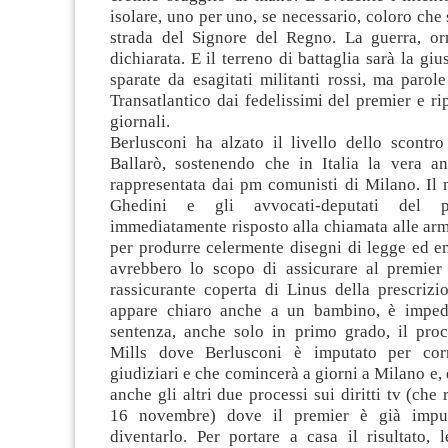
isolare, uno per uno, se necessario, coloro che 
strada del Signore del Regno. La guerra, or
dichiarata. E il terreno di battaglia sarà la gi
sparate da esagitati militanti rossi, ma parol
Transatlantico dai fedelissimi del premier e rip
giornali.
Berlusconi ha alzato il livello dello scontro
Ballarò, sostenendo che in Italia la vera a
rappresentata dai pm comunisti di Milano. Il 
Ghedini e gli avvocati-deputati del 
immediatamente risposto alla chiamata alle ar
per produrre celermente disegni di legge ed 
avrebbero lo scopo di assicurare al premie
rassicurante coperta di Linus della prescrizio
appare chiaro anche a un bambino, è imped
sentenza, anche solo in primo grado, il proce
Mills dove Berlusconi è imputato per corr
giudiziari e che comincerà a giorni a Milano e,
anche gli altri due processi sui diritti tv (che
16 novembre) dove il premier è già impu
diventarlo. Per portare a casa il risultato, 