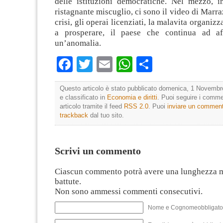
delle istituzioni democratiche. Nel mezzo, 
ristagnante miscuglio, ci sono il video di Marraz
crisi, gli operai licenziati, la malavita organiz
a prosperare, il paese che continua ad a
un’anomalia.
Facebook
Twitter
Email
WhatsApp
Condividi
Questo articolo è stato pubblicato domenica, 1 Novembr
e classificato in
Economia e diritti
. Puoi seguire i comme
articolo tramite il feed
RSS 2.0
. Puoi
inviare un commen
trackback
dal tuo sito.
Scrivi un commento
Ciascun commento potrà avere una lunghezza 
battute.
Non sono ammessi commenti consecutivi.
Nome e Cognomeobbligato