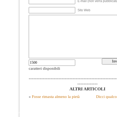
E-mail (non verrà pubblicata
Sito Web
caratteri disponibili
--------------------------------------------------------
-------------
ALTRI ARTICOLI
«
Fosse rimasta almeno la pietà
Dicci qualco