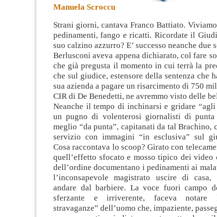
Manuela Scroccu
Strani giorni, cantava Franco Battiato. Viviamo 
pedinamenti, fango e ricatti. Ricordate il Giud
suo calzino azzurro? E’ successo neanche due s
Berlusconi aveva appena dichiarato, col fare so
che già pregusta il momento in cui terrà la pre
che sul giudice, estensore della sentenza che 
sua azienda a pagare un risarcimento di 750 mili
CIR di De Benedetti, ne avremmo visto delle bel
Neanche il tempo di inchinarsi e gridare “agli
un pugno di volenterosi giornalisti di punta
meglio “da punta”, capitanati da tal Brachino,
servizio con immagini “in esclusiva” sul gi
Cosa raccontava lo scoop? Girato con telecame
quell’effetto sfocato e mosso tipico dei video 
dell’ordine documentano i pedinamenti ai mala
l’inconsapevole magistrato uscire di casa,
andare dal barbiere. La voce fuori campo del
sferzante e irriverente, faceva notare l
stravaganze” dell’uomo che, impaziente, passeg