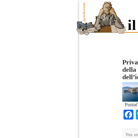
Priva
della
dell’
PuntaG
This en