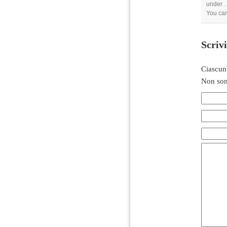
under .
You can
Scriv
Ciascun
Non son