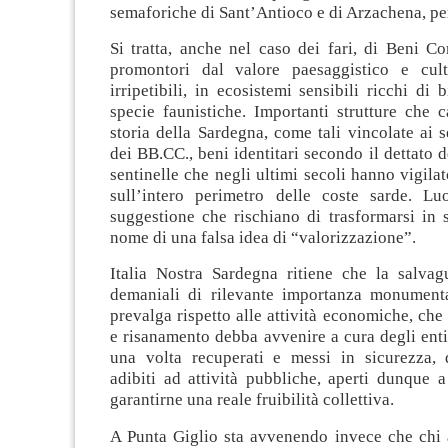
semaforiche di Sant’Antioco e di Arzachena, per
Si tratta, anche nel caso dei fari, di Beni C
promontori dal valore paesaggistico e cult
irripetibili, in ecosistemi sensibili ricchi di 
specie faunistiche. Importanti strutture che c
storia della Sardegna, come tali vincolate ai 
dei BB.CC., beni identitari secondo il dettato d
sentinelle che negli ultimi secoli hanno vigila
sull’intero perimetro delle coste sarde. L
suggestione che rischiano di trasformarsi in 
nome di una falsa idea di “valorizzazione”.
Italia Nostra Sardegna ritiene che la salvag
demaniali di rilevante importanza monument
prevalga rispetto alle attività economiche, che 
e risanamento debba avvenire a cura degli enti
una volta recuperati e messi in sicurezza,
adibiti ad attività pubbliche, aperti dunque a 
garantirne una reale fruibilità collettiva.
A Punta Giglio sta avvenendo invece che chi