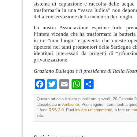
sistema di captazione e raccolta delle acque 
trasformarla in una “vasca ludica” non depone
della conservazione della memoria dei luoghi.
La nostra Associazione esprime forte preo
l’intera vicenda che ha trasformato la batteria
in un “non luogo” e paventa che queste ope
ripetersi nei tanti promontori della Sardegna c
identitari interessati da progetti di “rifunzi
privatizzazione.
Graziano Bullegas è il presidente di Italia Nos
Facebook
Twitter
Email
WhatsApp
Condividi
Questo articolo è stato pubblicato giovedì, 20 Gennaio 2
classificato in
Ambiente
. Puoi seguire i commenti a quest
il feed
RSS 2.0
. Puoi
inviare un commento
, o fare un
tr
sito.