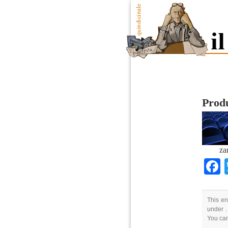
Produ
za
This en
under .
You ca