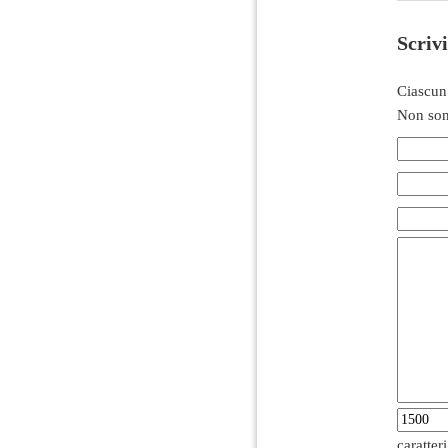
Scriv
Ciascun
Non son
caratter