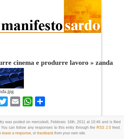
rre cinema e produrre lavoro
»
zanda
nda.jpg
Facebook
Twitter
Email
WhatsApp
Condividi
try was posted on mercoledì, Febbraio 16th, 2011 at 10:46 and is filed
 You can follow any responses to this entry through the
RSS 2.0
feed.
n
leave a response
, or
trackback
from your own site.