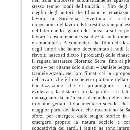
dell’isola inducesse automaticamente sguardi 
stesso tempo totali dell’unicità. I film degli
meglio degli autori che filmano e tematizza
lavoro in Sardegna, avvertono e restitu
dimensione del lavoro. E la restituzione può ess
nel fatto che lo sguardo del cineasta sul corpo
lavoro è costantemente visualizzata sulla dimen
e comunitaria. A cominciare dai film del class
degli autori che hanno documentato i nodi (e
risvolti nascosti dietro i proclami) della rinas
il regista sassarese Fiorenzo Serra, fino ai pi
come – per citarne solo alcuni – Daniele Segre
Daniele Atzeni. Nei loro filmati c’è la ripropos
del lavoro che è lo scheletro portante della c
tematizzazione che ci propongono i regis
evidenzia, la distanza tra la parola e il fat
immaginato da un’idea e il mondo delle cose 
troviamo gettati. Il documentario sociale, che 
maggior parte dei lavori che raccontano la Sa
sforzi per emergere dallo stagno storico in c
emergere proprio la natura sociale e com
soggettività dei sardi. I registi ne sono interp