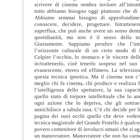
scrivere di cinema sembra invitare all’intrat
tutto abbiamo bisogno oggi piuttosto che di i
Abbiamo semmai
bisogno di approfondimen
conoscere, decidere, progettare. Intrattener
superflua, che può anche avere un senso dentr
quotidianità, ma non è il senso della nos
Giustamente. Sappiamo peraltro che l’int
l’orizzonte culturale di un certo modo di f
Colpire l’occhio, lo stomaco e le viscere dell
in/trattenerlo, cioè tenerlo sospeso nel suo 
evanescente, etereo ed effimero. La televisio
questa tecnica ipnotica. Ma il cinema non c’
meglio chi fa cinema, chi produce e realizza 
l’intelligenza dello spettatore, la sua capac
quello stato di torpore intellettuale che lo an
ogni azione che lo depriva, che gli sottrae 
annichilisce a tabula rasa. C’è chi decide per l
pagina dei suoi occhi quello che deve veder
tecnica magistrale del Grande Fratello è qualcos
povero contenitore di involucri umani che si ag
un manovratore. Manovratore che non ha carne