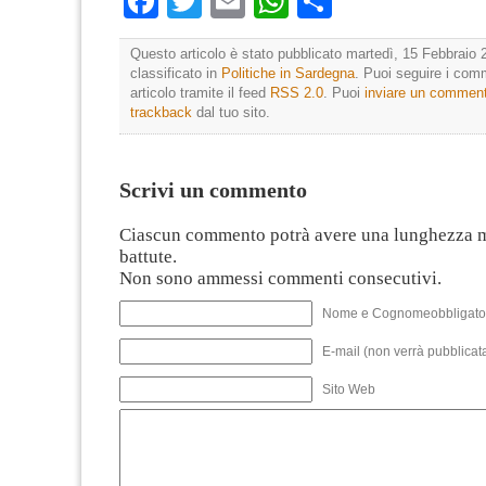
Facebook
Twitter
Email
WhatsApp
Condividi
Questo articolo è stato pubblicato martedì, 15 Febbraio 
classificato in
Politiche in Sardegna
. Puoi seguire i com
articolo tramite il feed
RSS 2.0
. Puoi
inviare un commen
trackback
dal tuo sito.
Scrivi un commento
Ciascun commento potrà avere una lunghezza 
battute.
Non sono ammessi commenti consecutivi.
Nome e Cognomeobbligato
E-mail (non verrà pubblicata
Sito Web