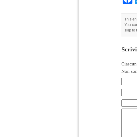
This en
You can
skip to
Scriv
Ciascun
Non son