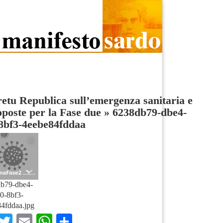
etu Republica sull’emergenza sanitaria e
oposte per la Fase due
»
6238db79-dbe4-
8bf3-4eebe84fddaa
b79-dbe4-
0-8bf3-
4fddaa.jpg
Facebook
Twitter
Email
WhatsApp
Condividi