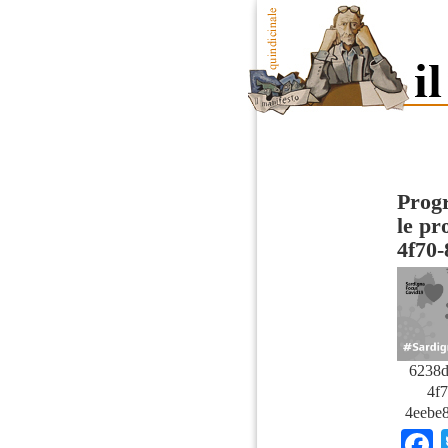
Progr
le pr
4f70-
6238d
4f7
4eebe8