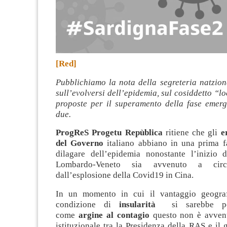
[Red]
Pubblichiamo la nota della segreteria natzio
sull’evolversi dell’epidemia, sul cosiddetto “l
proposte per il superamento della fase emerge
due.
ProgReS Progetu Repùblica
ritiene che gli
e
del Governo
italiano abbiano in una prima f
dilagare dell’epidemia nonostante l’inizio d
Lombardo-Veneto sia avvenuto a ci
dall’esplosione della Covid19 in Cina.
In un momento in cui il vantaggio geograf
condizione di
insularità
si sarebbe potu
come
argine al contagio
questo non è avvenu
istituzionale tra la Presidenza della RAS e il 