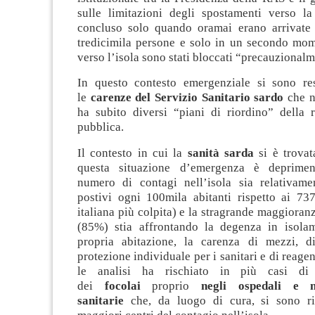
sulle limitazioni degli spostamenti verso l
concluso solo quando oramai erano arrivate n
tredicimila persone e solo in un secondo mome
verso l’isola sono stati bloccati “precauzionalm
In questo contesto emergenziale si sono re
le
carenze del Servizio Sanitario sardo
che n
ha subito diversi “piani di riordino” della r
pubblica.
Il contesto in cui la
sanità sarda
si è trovat
questa situazione d’emergenza è deprimen
numero di contagi nell’isola sia relativame
postivi ogni 100mila abitanti rispetto ai 73
italiana più colpita) e la stragrande maggioranz
(85%) stia affrontando la degenza in isola
propria abitazione, la carenza di mezzi, di
protezione individuale per i sanitari e di reagen
le analisi ha rischiato in più casi di 
dei
focolai
proprio
negli ospedali e n
sanitarie
che, da luogo di cura, si sono riv