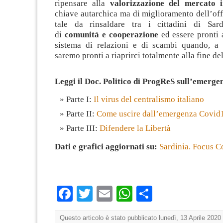
ripensare alla
valorizzazione del mercato i
chiave autarchica ma di miglioramento dell’off
tale da rinsaldare tra i cittadini di Sar
di
comunità e cooperazione
ed essere pronti 
sistema di relazioni e di scambi quando, a l
saremo pronti a riaprirci totalmente alla fine d
Leggi il Doc. Politico di ProgReS sull’emerg
Parte I:
Il virus del centralismo italiano
Parte II:
Come uscire dall’emergenza Covid
Parte III:
Difendere la Libertà
Dati e grafici aggiornati su:
Sardinia. Focus C
Facebook
Twitter
Email
WhatsApp
Condividi
Questo articolo è stato pubblicato lunedì, 13 Aprile 2020 