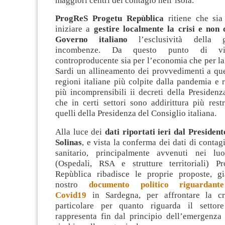
maggiori centri del contagio nell’isola.
ProgReS Progetu Repùblica
ritiene che sia
iniziare a
gestire localmente la crisi e non 
Governo italiano
l’esclusività della g
incombenze. Da questo punto di vis
controproducente sia per l’economia che per la 
Sardi un allineamento dei provvedimenti a que
regioni italiane più colpite dalla pandemia e
più incomprensibili ii decreti della Presiden
che in certi settori sono addirittura più restri
quelli della Presidenza del Consiglio italiana.
Alla luce dei
dati riportati ieri dal Presiden
Solinas
, e vista la conferma dei dati di contag
sanitario, principalmente avvenuti nei lu
(Ospedali, RSA e strutture territoriali) P
Repùblica ribadisce le proprie proposte, gi
nostro
documento politico riguardant
Covid19
in Sardegna, per affrontare la cr
particolare per quanto riguarda il settore
rappresenta fin dal principio dell’emergenza 