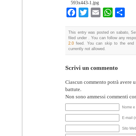
593x443-1.jpg
Facebook
Twitter
Email
What
Co
This entry was posted on sabato, Se
filed under . You can follow any resp
2.0
feed. You can skip to the end 
currently not allowed.
Scrivi un commento
Ciascun commento potrà avere u
battute.
Non sono ammessi commenti con
Nome e 
E-mail (
Sito We