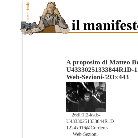
A proposito di Matteo B
U43330251333844R1D-1
Web-Sezioni-593×443
26dir1f2-kstB-
U43330251333844R1D-
1224x916@Corriere-
Web-Sezioni-