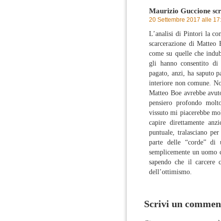
Maurizio Guccione
scr
20 Settembre 2017 alle 17
L’analisi di Pintori la c
scarcerazione di Matteo B
come su quelle che indubb
gli hanno consentito di
pagato, anzi, ha saputo p
interiore non comune. Non
Matteo Boe avrebbe avuto 
pensiero profondo molto 
vissuto mi piacerebbe mol
capire direttamente anzi
puntuale, tralasciano per
parte delle “corde” d
semplicemente un uomo che
sapendo che il carcere c
dell’ottimismo.
Scrivi un commen