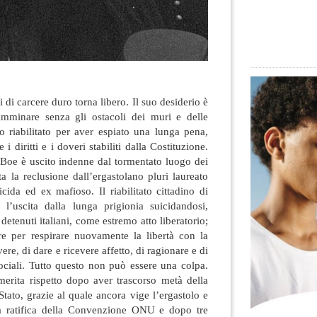
di carcere duro torna libero. Il suo desiderio è
amminare senza gli ostacoli dei muri e delle
no riabilitato per aver espiato una lunga pena,
 i diritti e i doveri stabiliti dalla Costituzione.
oe è uscito indenne dal tormentato luogo dei
ta la reclusione dall’ergastolano pluri laureato
da ed ex mafioso. Il riabilitato cittadino di
l’uscita dalla lunga prigionia suicidandosi,
i detenuti italiani, come estremo atto liberatorio;
ere per respirare nuovamente la libertà con la
ere, di dare e ricevere affetto, di ragionare e di
 sociali. Tutto questo non può essere una colpa.
merita rispetto dopo aver trascorso metà della
 Stato, grazie al quale ancora vige l’ergastolo e
a ratifica della Convenzione ONU e dopo tre