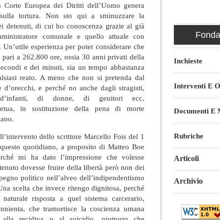
a Corte Europea dei Diritti dell’Uomo genera
sulla tortura. Non sto qui a sminuzzare la
dei detenuti, di cui ho conoscenza grazie al già
Fondaz
ministratore comunale e quello attuale con
 Un’utile esperienza per poter considerare che
 pari a 262.800 ore, ossia 30 anni privati della
Inchieste
ei secondi e dei minuti, sia un tempo abbastanza
lsiasi reato. A meno che non si pretenda dal
Interventi E O
re d’orecchi, e perché no anche dagli stragisti,
i d’infanti, di donne, di genitori ecc.
rpetua, in sostituzione della pena di morte
Documenti E M
iano.
Rubriche
l’intervento dello scrittore Marcello Fois del 1
 questo quotidiano, a proposito di Matteo Boe
erché mi ha dato l’impressione che volesse
Articoli
tenuto dovesse fruire della libertà però non dei
impegno politico nell’alveo dell’indipendentismo
Archivio
 Una scelta che invece ritengo dignitosa, perché
naturale risposta a quel sistema carcerario,
annienta, che tramortisce la coscienza umana
alla recidiva o al suicidio, piuttosto che