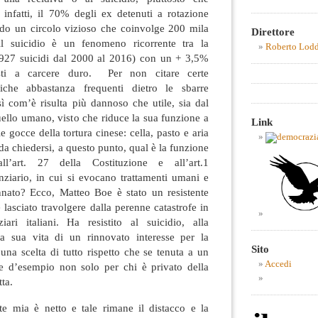
, infatti, il 70% degli ex detenuti a rotazione
ondo un circolo vizioso che coinvolge 200 mila
Direttore
l suicidio è un fenomeno ricorrente tra la
Roberto Lod
(927 suicidi dal 2000 al 2016) con un + 3,5%
osti a carcere duro. Per non citare certe
triche abbastanza frequenti dietro le sbarre
osì com’è risulta più dannoso che utile, sia dal
ello umano, visto che riduce la sua funzione a
Link
 gocce della tortura cinese: cella, pasto e aria
 da chiedersi, a questo punto, qual è la funzione
l’art. 27 della Costituzione e all’art.1
nziario, in cui si evocano trattamenti umani e
nato? Ecco, Matteo Boe è stato un resistente
 lasciato travolgere dalla perenne catastrofe in
ari italiani. Ha resistito al suicidio, alla
la sua vita di un rinnovato interesse per la
Sito
, una scelta di tutto rispetto che se tenuta a un
Accedi
re d’esempio non solo per chi è privato della
tta.
e mia è netto e tale rimane il distacco e la