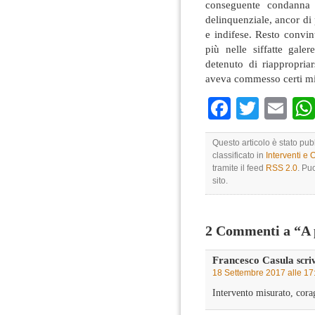
conseguente condanna n
delinquenziale, ancor di p
e indifese. Resto convin
più nelle siffatte gale
detenuto di riappropria
aveva commesso certi mis
Faceboo
Twitte
Em
Questo articolo è stato pu
classificato in
Interventi e 
tramite il feed
RSS 2.0
. Pu
sito.
2 Commenti a “A 
Francesco Casula
scri
18 Settembre 2017 alle 17
Intervento misurato, cora