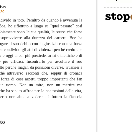
ive:
:20
ondivido in toto. Peraltro da quando è avvenuta la
oe, ho riflettuto a lungo su “quel passato” così
iamente sono le sue qualità, le stesse che forse
 sopravvivere alla durezza del carcere. Boe ha
agare il suo debito con la giustizia con una forza
 condivido gli atti di violenza perchè credo che
e oggi ancor più possiede, armi dialettiche e di
più efficaci, Incontrarlo per ascoltare il suo
to perchè magar, da posizioni diverse, riuscirei a
chè attraverso racconti che, seppur di cronaca
 forza di cose aspetti troppo importanti che fan
i un uomo. Non un mito, non un martire ma
 ha saputo affrontare le contorsioni della vita,
erto non aiuta a vedere nel futuro la fiaccola
to