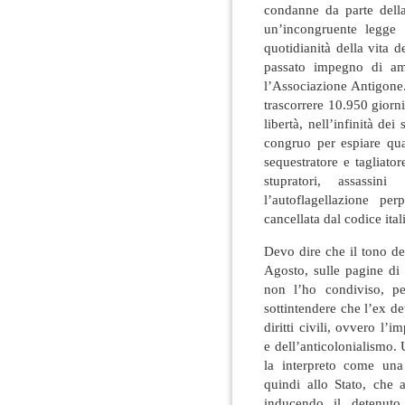
condanne da parte dell
un’incongruente legge 
quotidianità della vita 
passato impegno di am
l’Associazione Antigone.
trascorrere 10.950 giorni
libertà, nell’infinità d
congruo per espiare qua
sequestratore e tagliato
stupratori, assassin
l’autoflagellazione pe
cancellata dal codice ital
Devo dire che il tono del
Agosto, sulle pagine di
non l’ho condiviso, p
sottintendere che l’ex de
diritti civili, ovvero l’
e dell’anticolonialismo.
la interpreto come una 
quindi allo Stato, che 
inducendo il detenuto 