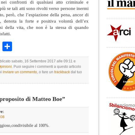
ei confronti di qualsiasi atto criminale e
iù se tali atti sono rivolti verso persone inermi
to, però, che l’espiazione della pena, ancor di
re, denota la forte e positiva volontà dell’ex
rsi della vita, che non è la stessa di quando
fatti.
k
r
ail
WhatsApp
Condividi
bblicato sabato, 16 Settembre 2017 alle 09:11 e
Opinioni
. Puoi seguire i commenti a questo articolo
oi
inviare un commento
, o fare un
trackback
dal tuo
proposito di Matteo Boe”
ve:
:08
ggioso,condivisibile al 100%.