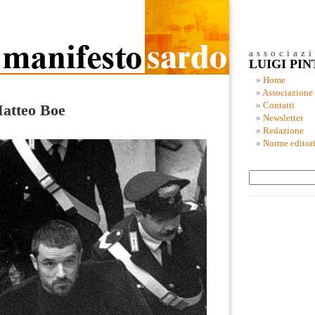
associaz
LUIGI PI
Home
Associazione
Contatti
Matteo Boe
Newsletter
Redazione
Norme editori