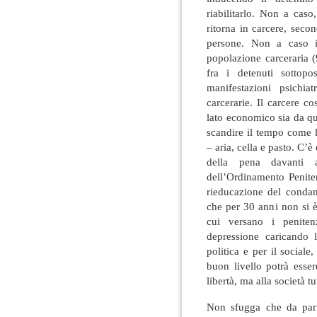
riabilitarlo. Non a caso
ritorna in carcere, sec
persone. Non a caso i
popolazione carceraria 
fra i detenuti sottop
manifestazioni psichia
carcerarie. Il carcere c
lato economico sia da qu
scandire il tempo come le
– aria, cella e pasto. C’è
della pena davanti al
dell’Ordinamento Penite
rieducazione del condan
che per 30 anni non si è
cui versano i penitenzi
depressione caricando 
politica e per il sociale
buon livello potrà esse
libertà, ma alla società tu
Non sfugga che da part