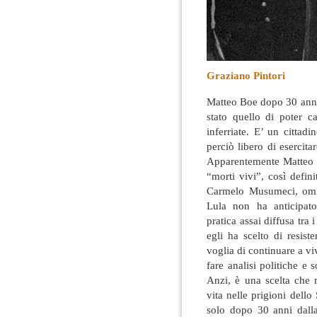
Graziano Pintori
Matteo Boe dopo 30 anni 
stato quello di poter c
inferriate
. E’ un cittadi
perciò libero di esercitare
Apparentemente Matteo B
“morti vivi”, così defini
Carmelo Musumeci, omici
Lula non ha anticipato 
pratica assai diffusa tra 
egli ha scelto di resist
voglia di continuare a viv
fare analisi politiche e
Anzi, è una scelta che 
vita nelle prigioni dello
solo dopo 30 anni dall