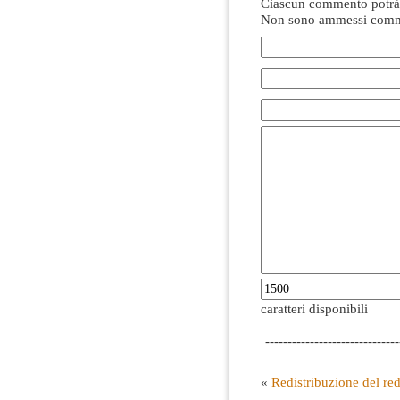
Ciascun commento potrà 
Non sono ammessi comme
caratteri disponibili
------------------------------
«
Redistribuzione del redd