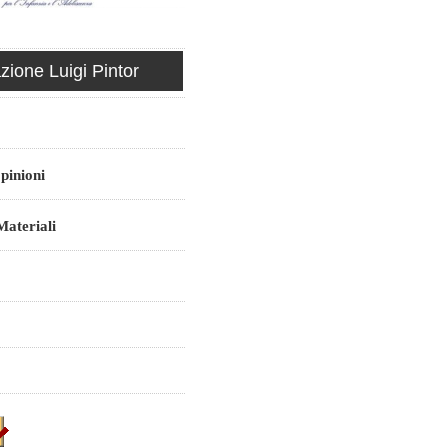
ione Luigi Pintor
pinioni
ateriali