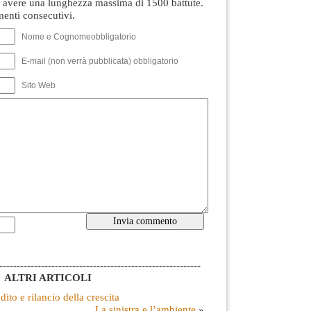
avere una lunghezza massima di 1500 battute.
nti consecutivi.
Nome e Cognomeobbligatorio
E-mail (non verrà pubblicata) obbligatorio
Sito Web
----------------------------------------------------------
ALTRI ARTICOLI
ito e rilancio della crescita
La sinistra e l’ambiente
»