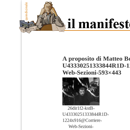
A proposito di Matteo B
U43330251333844R1D-1
Web-Sezioni-593×443
26dir1f2-kstB-
U43330251333844R1D-
1224x916@Corriere-
Web-Sezioni-