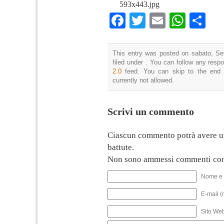
593x443.jpg
Facebook
Twitter
Email
What
Co
This entry was posted on sabato, Se
filed under . You can follow any resp
2.0
feed. You can skip to the end 
currently not allowed.
Scrivi un commento
Ciascun commento potrà avere u
battute.
Non sono ammessi commenti con
Nome e 
E-mail (
Sito We