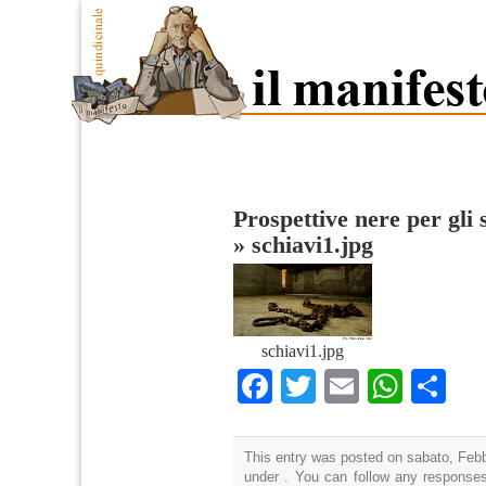
Prospettive nere per gli 
»
schiavi1.jpg
schiavi1.jpg
Facebook
Twitter
Email
What
Co
This entry was posted on sabato, Febbr
under . You can follow any responses