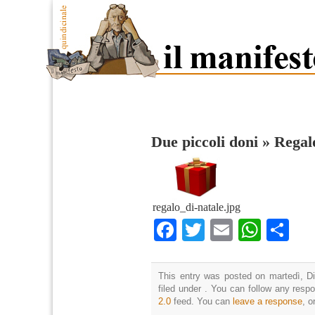
Due piccoli doni
»
Regal
regalo_di-natale.jpg
Facebook
Twitter
Email
What
Co
This entry was posted on martedì, D
filed under . You can follow any resp
2.0
feed. You can
leave a response
, o