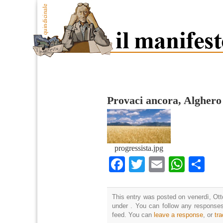
Provaci ancora, Alghero
progressista.jpg
Facebook
Twitter
Email
What
Co
This entry was posted on venerdì, Otto
under . You can follow any responses
feed. You can
leave a response
, or
tr