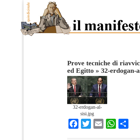
Prove tecniche di riavvi
ed Egitto
»
32-erdogan-al
32-erdogan-al-
sisi.jpg
Facebook
Twitter
Email
What
Co