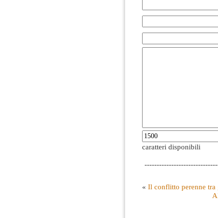
caratteri disponibili
------------------------------
«
Il conflitto perenne tra
A