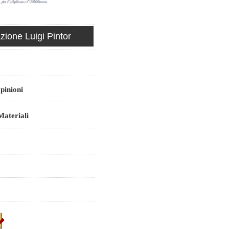
ione Luigi Pintor
pinioni
ateriali