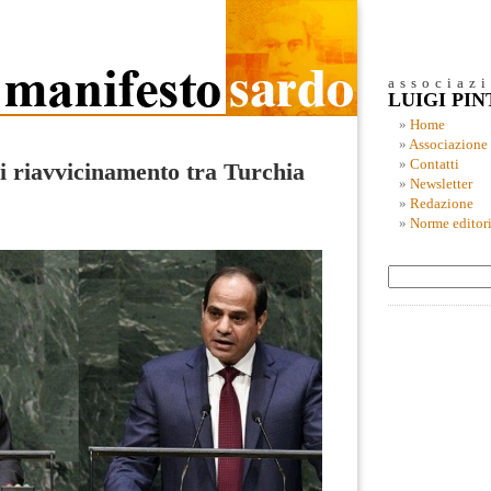
associaz
LUIGI PI
Home
Associazione
Contatti
i riavvicinamento tra Turchia
Newsletter
Redazione
Norme editori