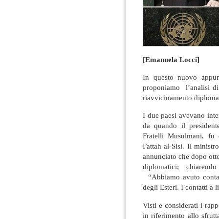
[Emanuela Locci]
In questo nuovo appunt
proponiamo l’analisi di 
riavvicinamento diplomati
I due paesi avevano inte
da quando il presiden
Fratelli Musulmani, fu 
Fattah al-Sisi. Il minis
annunciato che dopo otto
diplomatici; chiaren
“Abbiamo avuto contatti 
degli Esteri. I contatti 
Visti e considerati i rapp
in riferimento allo sfrut