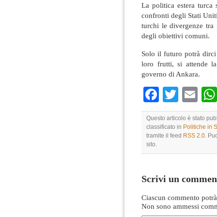
La politica estera turca
confronti degli Stati Unit
turchi le divergenze tr
degli obiettivi comuni.
Solo il futuro potrà dirc
loro frutti, si attende 
governo di Ankara.
Faceboo
Twitte
Em
Questo articolo è stato pu
classificato in
Politiche in
tramite il feed
RSS 2.0
. Pu
sito.
Scrivi un commen
Ciascun commento potrà 
Non sono ammessi comme