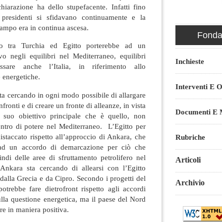
chiarazione ha dello stupefacente. Infatti fino
e presidenti si sfidavano continuamente e la
 campo era in continua ascesa.
Fondaz
nto tra Turchia ed Egitto porterebbe ad un
vo negli equilibri nel Mediterraneo, equilibri
Inchieste
ssare anche l’Italia, in riferimento allo
se energetiche.
Interventi E O
sta cercando in ogni modo possibile di allargare
fronti e di creare un fronte di alleanze, in vista
Documenti E M
 suo obiettivo principale che è quello, non
centro di potere nel Mediterraneo. L’Egitto per
staccato rispetto all’approccio di Ankara, che
Rubriche
 ad un accordo di demarcazione per ciò che
ndi delle aree di sfruttamento petrolifero nel
Articoli
 Ankara sta cercando di allearsi con l’Egitto
 dalla Grecia e da Cipro. Secondo i progetti del
Archivio
otrebbe fare dietrofront rispetto agli accordi
sulla questione energetica, ma il paese del Nord
re in maniera positiva.