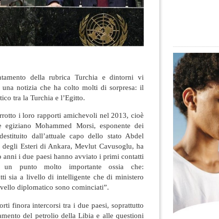
amento della rubrica Turchia e dintorni vi
una notizia che ha colto molti di sorpresa: il
co tra la Turchia e l’Egitto.
rrotto i loro rapporti amichevoli nel 2013, cioè
te egiziano Mohammed Morsi, esponente dei
destituito dall’attuale capo dello stato Abdel
tro degli Esteri di Ankara, Mevlut Cavusoglu, ha
 anni i due paesi hanno avviato i primi contatti
do un punto molto importante ossia che:
sia a livello di intelligente che di ministero
a livello diplomatico sono cominciati”.
orti finora intercorsi tra i due paesi, soprattutto
tamento del petrolio della Libia e alle questioni