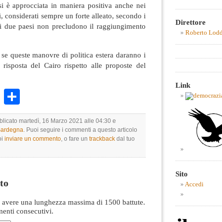
 si è approcciata in maniera positiva anche nei
i, considerati sempre un forte alleato, secondo i
Direttore
a i due paesi non precludono il raggiungimento
Roberto Lod
i se queste manovre di politica estera daranno i
la risposta del Cairo rispetto alle proposte del
Link
k
r
ail
WhatsApp
Condividi
bblicato martedì, 16 Marzo 2021 alle 04:30 e
 Sardegna
. Puoi seguire i commenti a questo articolo
oi
inviare un commento
, o fare un
trackback
dal tuo
Sito
to
Accedi
avere una lunghezza massima di 1500 battute.
nti consecutivi.