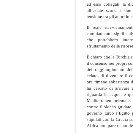
ad esso collegati, la di
all’estate scorsa i du
tensione tra gli attori in
Il reale riavviciname
cambiamento significati
che potrebbero intere
sfruttamento delle risor
È chiaro che la Turchia 
il consenso nei propri con
del raggiungimento del
celato, di diventare il 
ora rimane abbastanza di
ha cercato di arrivare
riguarda le acque, e qui
Mediterraneo orientale.
contro il blocco guidato
governo turco l’Egitto p
stipulati con la Grecia 
Africa non pare risponde