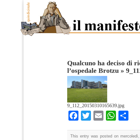
Qualcuno ha deciso di r
l’ospedale Brotzu
»
9_11
9_112_20150310165639.jpg
Facebook
Twitter
Email
What
Co
This entry was posted on mercoledì,