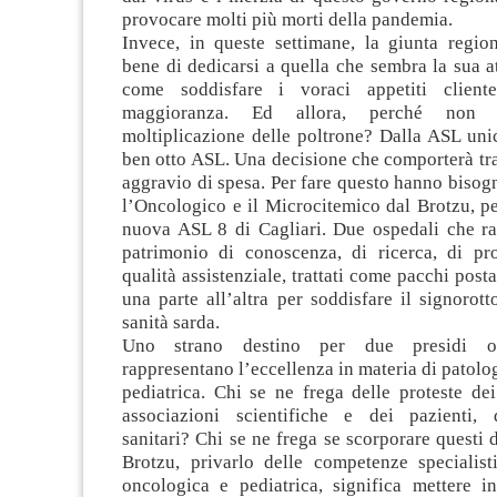
provocare molti più morti della pandemia.
Invece, in queste settimane, la giunta regio
bene di dedicarsi a quella che sembra la sua att
come soddisfare i voraci appetiti cliente
maggioranza. Ed allora, perché non i
moltiplicazione delle poltrone? Dalla ASL unic
ben otto ASL. Una decisione che comporterà tra 
aggravio di spesa. Per fare questo hanno bisog
l’Oncologico e il Microcitemico dal Brotzu, per 
nuova ASL 8 di Cagliari. Due ospedali che r
patrimonio di conoscenza, di ricerca, di prof
qualità assistenziale, trattati come pacchi postal
una parte all’altra per soddisfare il signorott
sanità sarda.
Uno strano destino per due presidi os
rappresentano l’eccellenza in materia di patolo
pediatrica. Chi se ne frega delle proteste dei 
associazioni scientifiche e dei pazienti, 
sanitari? Chi se ne frega se scorporare questi 
Brotzu, privarlo delle competenze specialist
oncologica e pediatrica, significa mettere in