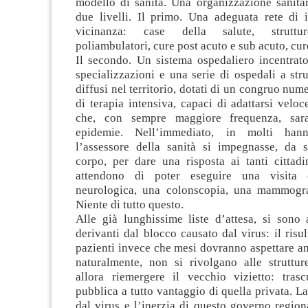
modello di sanità. Una organizzazione sanitar
due livelli. Il primo. Una adeguata rete di i
vicinanza: case della salute, struttur
poliambulatori, cure post acuto e sub acuto, cur
Il secondo. Un sistema ospedaliero incentrato
specializzazioni e una serie di ospedali a str
diffusi nel territorio, dotati di un congruo nume
di terapia intensiva, capaci di adattarsi velo
che, con sempre maggiore frequenza, sar
epidemie. Nell’immediato, in molti han
l’assessore della sanità si impegnasse, da 
corpo, per dare una risposta ai tanti cittad
attendono di poter eseguire una visita 
neurologica, una colonscopia, una mammogra
Niente di tutto questo.
Alle già lunghissime liste d’attesa, si sono 
derivanti dal blocco causato dal virus: il risul
pazienti invece che mesi dovranno aspettare a
naturalmente, non si rivolgano alle struttur
allora riemergere il vecchio vizietto: trasc
pubblica a tutto vantaggio di quella privata. La
dal virus e l’inerzia di questo governo region