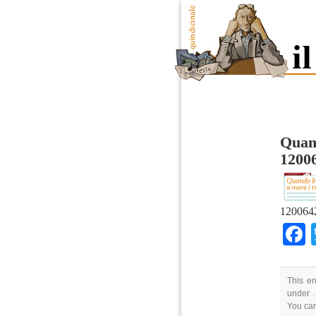
Quan
1200
120064
This en
under .
You ca