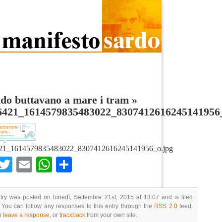
do buttavano a mare i tram
»
6421_1614579835483022_8307412616245141956
21_1614579835483022_8307412616245141956_o.jpg
Facebook
Twitter
Email
WhatsApp
Condividi
try was posted on lunedì, Settembre 21st, 2015 at 13:07 and is filed
 You can follow any responses to this entry through the
RSS 2.0
feed.
n
leave a response
, or
trackback
from your own site.