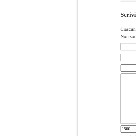
Scriv
Ciascun
Non son