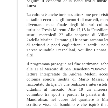
Seguirà il concerto della band world music
Lutza.
La cultura è anche turismo, attrazione per i visita
cittadini: ecco che gli incontri di martedì, mer
diventano meta finale degli itinerari cultur
turistica Fresia Murenu. Alle 17,15 la ‘Passilla
susu’, mercoledì 23 alla scoperta di Villa
24della Marina. Durante gli itinerari saranno let
di scrittori e poeti cagliaritani e sardi: Pao
Teresa Mundula Crespellani, Aquilino Cannas,
altri.
Il programma prosegue nel fine settimana: sab
alle 11 al Mercato di San Benedetto “Dovevo 
letture interpretate da Andrea Meloni acco
colonna sonora inedita di Mario Massa; i
raccontato da Eja Tv che realizzerà intervistetr
cittadini al mercato. Alle 19 un interessa
connubio tra sport e parole: la palestra di 
Mandrolisai, nel cuore del quartiere Is Mi
scrittore visse da bambino e che ispirò il r