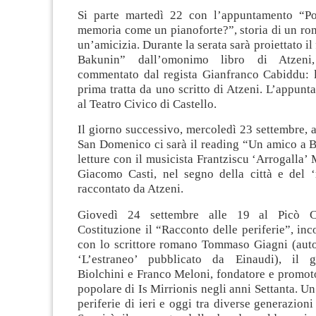
Si parte martedì 22 con l’appuntamento “Po
memoria come un pianoforte?”, storia di un ro
un’amicizia. Durante la serata sarà proiettato il f
Bakunin” dall’omonimo libro di Atzeni,
commentato dal regista Gianfranco Cabiddu: la
prima tratta da uno scritto di Atzeni. L’appunt
al Teatro Civico di Castello.
Il giorno successivo, mercoledì 23 settembre, a
San Domenico ci sarà il reading “Un amico a B
letture con il musicista Frantziscu ‘Arrogalla’ 
Giacomo Casti, nel segno della città e del ‘
raccontato da Atzeni.
Giovedì 24 settembre alle 19 al Picò C
Costituzione il “Racconto delle periferie”, inc
con lo scrittore romano Tommaso Giagni (aut
‘L’estraneo’ pubblicato da Einaudi), il gi
Biolchini e Franco Meloni, fondatore e promot
popolare di Is Mirrionis negli anni Settanta. Un
periferie di ieri e oggi tra diverse generazioni