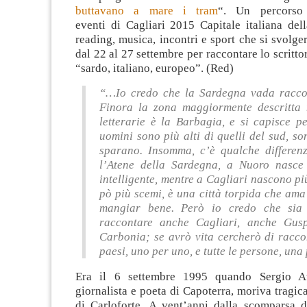
buttavano a mare i tram
“. Un percorso 
eventi di Cagliari 2015 Capitale italiana dell
reading, musica, incontri e sport che si svolge
dal 22 al 27 settembre per raccontare lo scrittor
“sardo, italiano, europeo”. (Red)
“…Io credo che la Sardegna vada raccon
Finora la zona maggiormente descritta 
letterarie è la Barbagia, e si capisce pe
uomini sono più alti di quelli del sud, son
sparano. Insomma, c’è qualche differen
l’Atene della Sardegna, a Nuoro nasce
intelligente, mentre a Cagliari nascono pi
pò più scemi, è una città torpida che ama
mangiar bene.
Però io credo che sia 
raccontare anche Cagliari, anche Gusp
Carbonia; se avrò vita cercherò di raccon
paesi, uno per uno, e tutte le persone, una
Era il 6 settembre 1995 quando Sergio Atze
giornalista e poeta di Capoterra, moriva tragi
di Carloforte. A vent’anni dalla scomparsa d