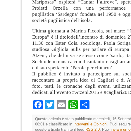
Mariposas” ospiterà “Cantar l’altrove”, spet
Proietti Orzella con una performance d
pugilistica ‘Sardegna’ fondata nel 1950 e ogg
società pugilistica dell’isola.
Ultima giornata a Marina Piccola, sul mare: “
Europa” è il titolodell’incontro di domenica 2
11.30 con Ester Cois, sociologa, Paola Soriga, 
studiosa Gigliola Sulis per parlare di Europa
Atzeni, che definiva se stesso come ‘sardo, ita
Si chiude in musica con il cantautore cagliarita
e il suo spettacolo ‘Parole per chitarra’.
Il pubblico è invitato a partecipare sui soc
raccontare la propria idea di Cagliari e di A
foto, testi, le cronache degli eventi utilizz
dedicati all’evento #Atzeni2015 e #cagliari201
Facebook
Twitter
Email
WhatsApp
Condividi
Questo articolo è stato pubblicato mercoledì, 16 Settemb
00:01 e classificato in
Interventi e Opinioni
. Puoi seguir
questo articolo tramite il feed
RSS 2.0
. Puoi
inviare un