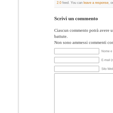
2.0
feed. You can
leave a response
, o
Scrivi un commento
Ciascun commento potrà avere u
battute.
Non sono ammessi commenti con
Nome e 
E-mail (
Sito We