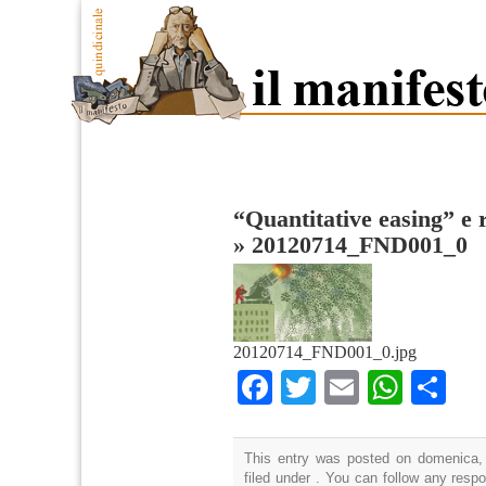
“Quantitative easing” e 
»
20120714_FND001_0
20120714_FND001_0.jpg
Facebook
Twitter
Email
What
Co
This entry was posted on domenica,
filed under . You can follow any resp