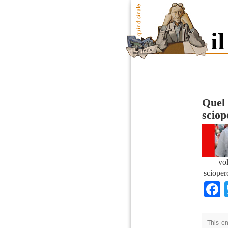
Quel 
scio
vo
scioper
This en