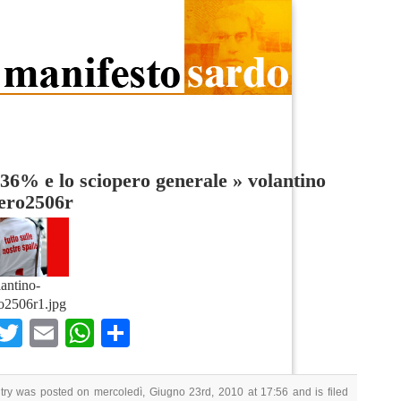
36% e lo sciopero generale
»
volantino
pero2506r
lantino-
o2506r1.jpg
Facebook
Twitter
Email
WhatsApp
Condividi
try was posted on mercoledì, Giugno 23rd, 2010 at 17:56 and is filed