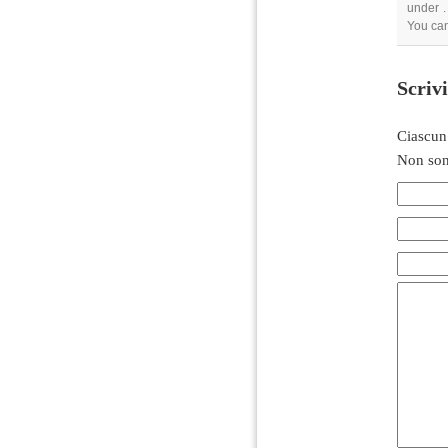
under .
You ca
Scriv
Ciascun
Non son