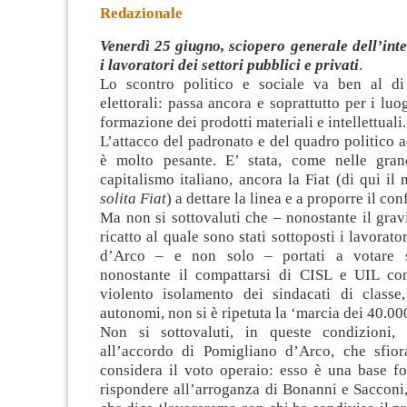
Redazionale
Venerdì 25 giugno, sciopero generale dell’int
i lavoratori dei settori pubblici e privati
.
Lo scontro politico e sociale va ben al di
elettorali: passa ancora e soprattutto per i luo
formazione dei prodotti materiali e intellettuali.
L’attacco del padronato e del quadro politico 
è molto pesante.
E’ stata, come nelle gran
capitalismo italiano, ancora la Fiat (di qui il 
solita Fiat
) a dettare la linea e a proporre il conf
Ma non si sottovaluti che – nonostante il gra
ricatto al quale sono stati sottoposti i lavorat
d’Arco – e non solo – portati a votare s
nonostante il compattarsi di CISL e UIL con
violento isolamento dei sindacati di class
autonomi, non si è ripetuta la ‘marcia dei 40.00
Non si sottovaluti, in queste condizioni
all’accordo di Pomigliano d’Arco, che sfio
considera il voto operaio: esso è una base f
rispondere all’arroganza di Bonanni e Sacconi