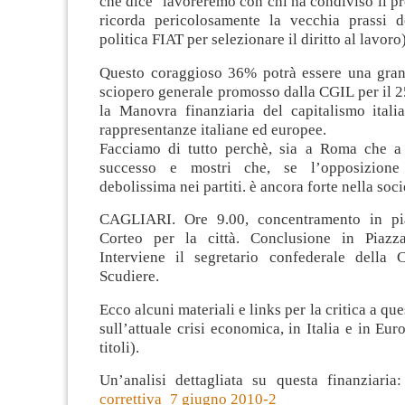
che dice ‘lavoreremo con chi ha condiviso il pro
ricorda pericolosamente la vecchia prassi d
politica FIAT per selezionare il diritto al lavoro)
Questo coraggioso 36% potrà essere una gran
sciopero generale promosso dalla CGIL per il 
la Manovra finanziaria del capitalismo itali
rappresentanze italiane ed europee.
Facciamo di tutto perchè, sia a Roma che a 
successo e mostri che, se l’opposizione
debolissima nei partiti. è ancora forte nella socie
CAGLIARI. Ore 9.00, concentramento in pia
Corteo per la città. Conclusione in Piazz
Interviene il segretario confederale della
Scudiere.
Ecco alcuni materiali e links per la critica a que
sull’attuale crisi economica, in Italia e in Eur
titoli).
Un’analisi dettagliata su questa finanziaria
correttiva_7 giugno 2010-2