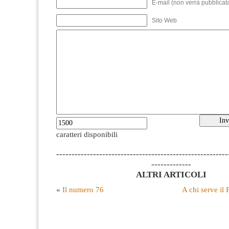
E-mail (non verrà pubblicata
Sito Web
caratteri disponibili
--------------------------------------------------------
-------------
ALTRI ARTICOLI
«
Il numero 76
A chi serve il 