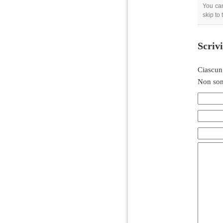
You can
skip to
Scriv
Ciascun
Non son