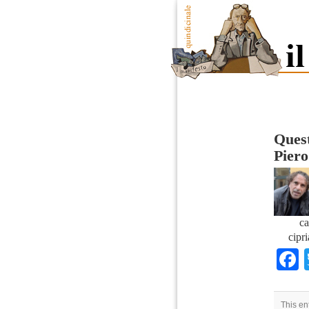
Quest
Piero
ca
cipr
This en