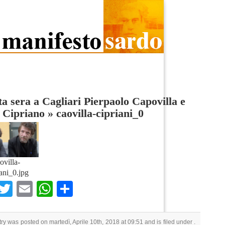
a sera a Cagliari Pierpaolo Capovilla e
 Cipriano
»
caovilla-cipriani_0
ovilla-
iani_0.jpg
Facebook
Twitter
Email
WhatsApp
Condividi
try was posted on martedì, Aprile 10th, 2018 at 09:51 and is filed under .