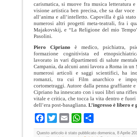
carismatica, si muove fra musica letteratura 
visione artistica ben precisa, che sa dar voce
all’anima e all’intelletto. Capovilla è già stat
numerosi altri progetti meta-teatrali, fra i qu
Majakovskij, e “La Religione del mio Tempo”
Pasolini.
Piero Cipriano
è medico, psichiatra, psic
formazione cognitivista ed etnopsichiatr
lavorato in vari dipartimenti di salute mentale
Campania, da alcuni anni lavora a Roma in un 
numerosi articoli e saggi scientifici, ha ino
romanzi, tra cui Film anarchico e impop
cortometraggi. Autore dalla penna graffiante e 
Cipriano ha innescato con i suoi libri una rifle
vitale e critica, che tocca la vita dentro e fuori
dell’era post-basagliana.
L’ingresso è libero e 
Facebook
Twitter
Email
WhatsApp
Condividi
Questo articolo è stato pubblicato domenica, 8 Aprile 20