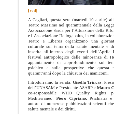
[red]
A Cagliari, questa sera (martedì 10 aprile) al
Teatro Massimo nel quarantennale della Legg
Associazione Sarda per l’Attuazione della Rifo
e l’Associazione Heliogabalus, in collaborazi
Teatro e Lìberos organizzano una giorna
culturale sul tema della salute mentale e de
inserita all’interno degli eventi dell’Aprile
festival antropologico delle minoranze di H
appuntamento di approfondimento sul tem
psichico e sulle prospettive che questa 
quarant’anni dopo la chiusura dei manicomi.
Introdurranno la serata:
Gisella Trincas
, Pres
dell’UNASAM e Presidente ASARP e
Mauro C
co-responsabile WHO Quality Rights p
Mediterraneo,
Piero Cipriano
, Psichiatra e
autore di numerose pubblicazioni scientifiche
salute mentale e dei diritti.