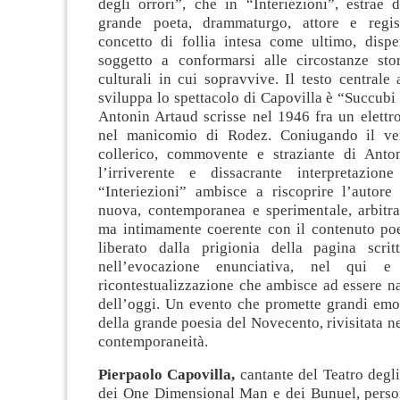
degli orrori”, che in “Interiezioni”, estrae 
grande poeta, drammaturgo, attore e regist
concetto di follia intesa come ultimo, disper
soggetto a conformarsi alle circostanze stor
culturali in cui sopravvive. Il testo centrale 
sviluppa lo spettacolo di Capovilla è “Succubi 
Antonin Artaud scrisse nel 1946 fra un elettro
nel manicomio di Rodez. Coniugando il ve
collerico, commovente e straziante di Anto
l’irriverente e dissacrante interpretazion
“Interiezioni” ambisce a riscoprire l’autore
nuova, contemporanea e sperimentale, arbitra
ma intimamente coerente con il contenuto poe
liberato dalla prigionia della pagina scritt
nell’evocazione enunciativa, nel qui 
ricontestualizzazione che ambisce ad essere na
dell’oggi. Un evento che promette grandi emo
della grande poesia del Novecento, rivisitata ne
contemporaneità.
Pierpaolo Capovilla,
cantante del Teatro degli 
dei One Dimensional Man e dei Bunuel, person