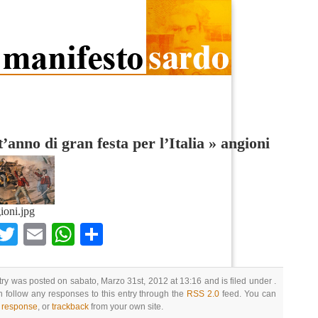
’anno di gran festa per l’Italia
»
angioni
ioni.jpg
Facebook
Twitter
Email
WhatsApp
Condividi
try was posted on sabato, Marzo 31st, 2012 at 13:16 and is filed under .
 follow any responses to this entry through the
RSS 2.0
feed. You can
a response
, or
trackback
from your own site.