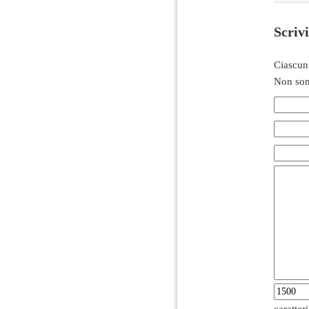
Scriv
Ciascun
Non son
caratter