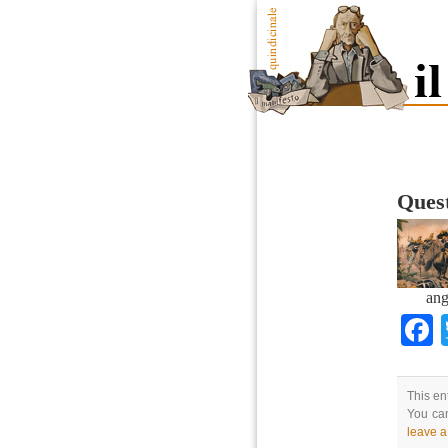
Quest
ang
This en
You can
leave 