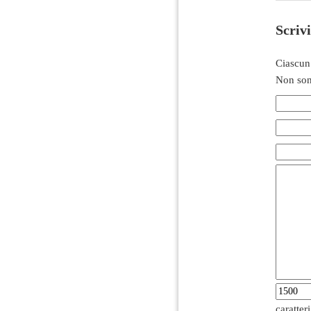
Scriv
Ciascun
Non son
caratter