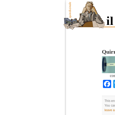
Quir
cos
This en
You can
leave 