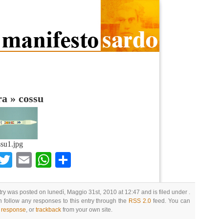
ra
»
cossu
su1.jpg
Facebook
Twitter
Email
WhatsApp
Condividi
try was posted on lunedì, Maggio 31st, 2010 at 12:47 and is filed under .
 follow any responses to this entry through the
RSS 2.0
feed. You can
a response
, or
trackback
from your own site.