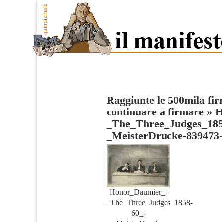
Raggiunte le 500mila fir
continuare a firmare
»
H
_The_Three_Judges_185
_MeisterDrucke-839473
Honor_Daumier_-
_The_Three_Judges_1858-
60_-