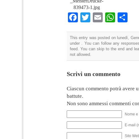
_MeisterDrucke-
839473-1.jpg
Facebook
Twitter
Email
What
Co
This entry was posted on lunedì, Genn
under . You can follow any responses
feed. You can skip to the end and lea
not allowed.
Scrivi un commento
Ciascun commento potrà avere u
battute.
Non sono ammessi commenti con
Nome e 
E-mail (
Sito We