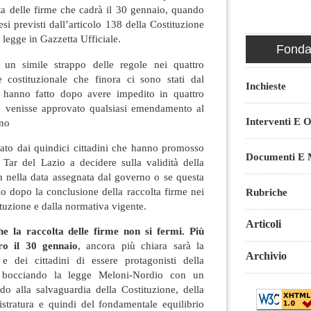
ta delle firme che cadrà il 30 gennaio, quando
esi previsti dall’articolo 138 della Costituzione
 legge in Gazzetta Ufficiale.
Fondaz
un simile strappo delle regole nei quattro
 costituzionale che finora ci sono stati dal
Inchieste
 hanno fatto dopo avere impedito in quattro
e venisse approvato qualsiasi emendamento al
Interventi E O
rno
tato dai quindici cittadini che hanno promosso
Documenti E M
l Tar del Lazio a decidere sulla validità della
m nella data assegnata dal governo o se questa
lo dopo la conclusione della raccolta firme nei
Rubriche
ituzione e dalla normativa vigente.
Articoli
e la raccolta delle firme non si fermi.
Più
ro il 30 gennaio
, ancora più chiara sarà la
Archivio
 e dei cittadini di essere protagonisti della
 bocciando la legge Meloni-Nordio con un
o alla salvaguardia della Costituzione, della
stratura e quindi del fondamentale equilibrio