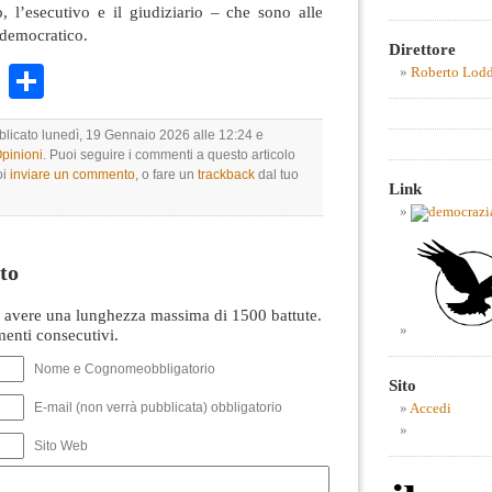
vo, l’esecutivo e il giudiziario – che sono alle
 democratico.
Direttore
k
r
ail
WhatsApp
Condividi
Roberto Lod
bblicato lunedì, 19 Gennaio 2026 alle 12:24 e
Opinioni
. Puoi seguire i commenti a questo articolo
oi
inviare un commento
, o fare un
trackback
dal tuo
Link
to
avere una lunghezza massima di 1500 battute.
nti consecutivi.
Nome e Cognomeobbligatorio
Sito
E-mail (non verrà pubblicata) obbligatorio
Accedi
Sito Web