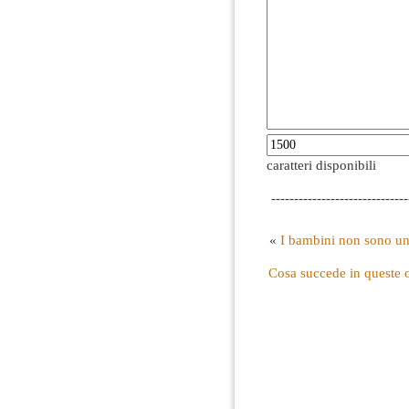
caratteri disponibili
------------------------------
«
I bambini non sono un b
Cosa succede in queste 