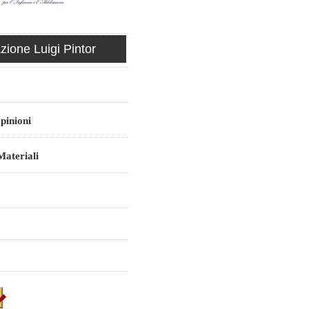
ione Luigi Pintor
pinioni
ateriali