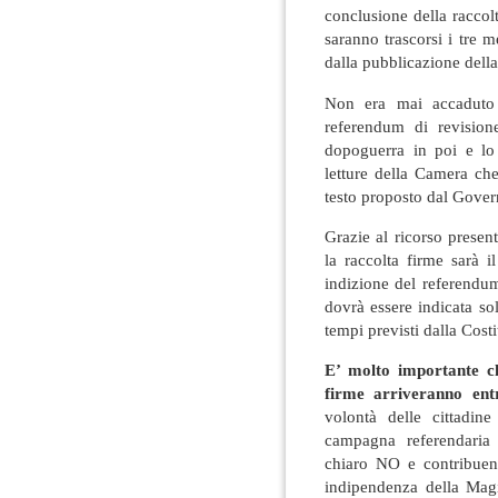
conclusione della raccol
saranno trascorsi i tre m
dalla pubblicazione della
Non era mai accaduto 
referendum di revisione
dopoguerra in poi e lo
letture della Camera ch
testo proposto dal Gove
Grazie al ricorso presen
la raccolta firme sarà i
indizione del referendu
dovrà essere indicata so
tempi previsti dalla Cost
E’ molto importante ch
firme arriveranno ent
volontà delle cittadine
campagna referendaria
chiaro NO e contribuend
indipendenza della Magi