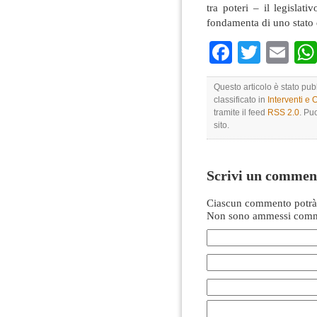
tra poteri – il legislati
fondamenta di uno stato
Faceboo
Twitte
Em
Questo articolo è stato pu
classificato in
Interventi e 
tramite il feed
RSS 2.0
. Pu
sito.
Scrivi un commen
Ciascun commento potrà 
Non sono ammessi comme