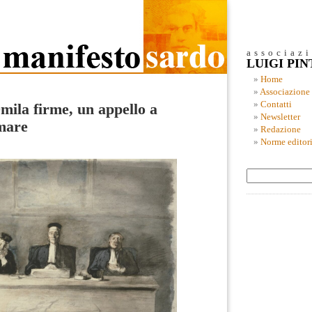
associaz
LUIGI PI
Home
Associazione
Contatti
mila firme, un appello a
Newsletter
rmare
Redazione
Norme editori