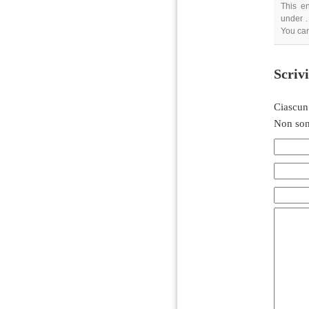
This e
under .
You can
Scriv
Ciascun
Non son