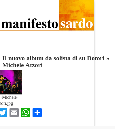
 Il nuovo album da solista di su Dotori
»
1 Michele Atzori
1-Michele-
zori.jpg
Facebook
Twitter
Email
WhatsApp
Condividi