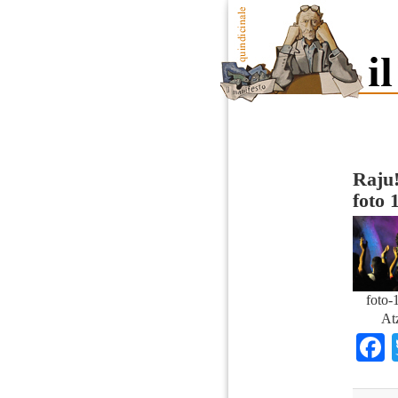
Raju!
foto 
foto-
At