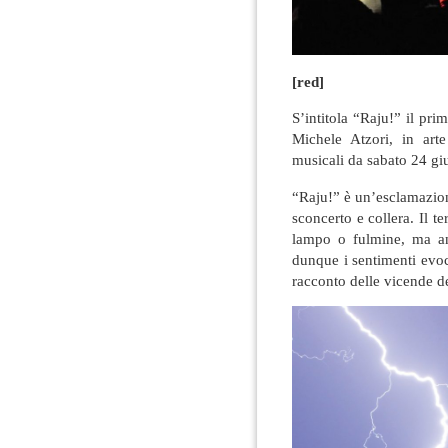
[red]
S’intitola “Raju!” il pri
Michele Atzori, in arte
musicali da sabato 24 gi
“Raju!” è un’esclamazion
sconcerto e collera. Il te
lampo o fulmine, ma an
dunque i sentimenti evoc
racconto delle vicende de