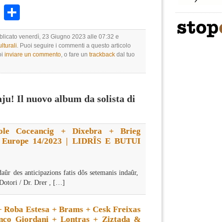
k
r
ail
WhatsApp
Condividi
bblicato venerdì, 23 Giugno 2023 alle 07:32 e
lturali
. Puoi seguire i commenti a questo articolo
oi
inviare un commento
, o fare un
trackback
dal tuo
u! Il nuovo album da solista di
ole Coceancig + Dixebra + Brieg
 Europe 14/2023 | LIDRÎS E BUTUI
aûr des anticipazions fatis dôs setemanis indaûr,
 Dotori / Dr. Drer , […]
+ Roba Estesa + Brams + Cesk Freixas
nco Giordani + Lontras + Ziztada &