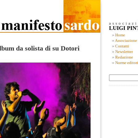
associaz
LUIGI PI
Home
Associazione
Contatti
lbum da solista di su Dotori
Newsletter
Redazione
Norme editori