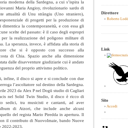
toria moderna della Sardegna, a cui s’ispira la
ovanni Maria Angioy, rivoluzionario sardo di
Direttore
nte attualità di Unu stràngiu (Uno straniero),
Roberto Lod
a esponenziale di progetti per la produzione di
si dimentica la contemporaneità, e con essa gli
cune scelte del passato: è il caso degli espropri
 per la realizzazione del poligono militare di
. La speranza, invece, è affidata alla storia di
Link
store che si è opposto con successo alla
 costa di Chia. Spazio anche alla dimensione
tata dalle disavventure giudiziarie cui è andato
eguenza del proprio attivismo politico.
ti, infine, il disco si apre e si conclude con due
terroga l’ascoltatore sul destino della Sardegna.
prile 2023 da Alex P nel Dogū studio di Cagliari
is nel Solid Twin Studio, il disco è ricco di
Sito
to sedici, tra musicisti e cantanti, ad aver
Accedi
album di Atzori, che include anche alcuni
quello del regista Mario Piredda in apertura. Il
o con il contributo di NuovoImaie, bando Nuove
e 2022-2023.