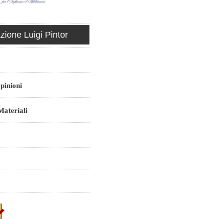
ione Luigi Pintor
pinioni
ateriali