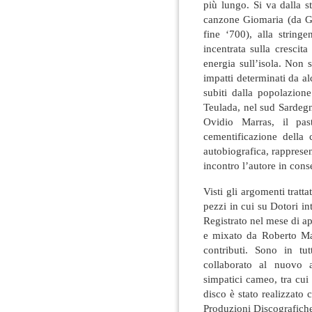
più lungo. Si va dalla s
canzone Giomaria (da Gi
fine ‘700), alla stringe
incentrata sulla crescit
energia sull’isola. Non 
impatti determinati da al
subiti dalla popolazione
Teulada, nel sud Sardegna
Ovidio Marras, il pa
cementificazione della
autobiografica, rappresen
incontro l’autore in cons
Visti gli argomenti tratta
pezzi in cui su Dotori in
Registrato nel mese di a
e mixato da Roberto Mac
contributi. Sono in tut
collaborato al nuovo 
simpatici cameo, tra cui 
disco è stato realizzat
Produzioni Discografich