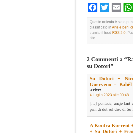
Faceboo
Twitte
Em
Questo articolo è stato pu
classificato in
Arte e beni cu
tramite il feed
RSS 2.0
. Pu
sito.
2 Commenti a “Raj
su Dotori”
Su Dotori + Nic
Guerveno = Babêl
scrive:
4 Luglio 2023 alle 00:48
[…] pontade, ancje lant d
prin di dut sul disc di Su
A Kontra Korrent 
+ Su Dotori + Fra