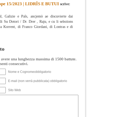
ope 15/2023 | LIDRÎS E BUTUI
scrive:
l, Galizie e Paîs, ancjemò ae discuvierte dai
di Su Dotori / Dr. Drer , Raju, e cu li selezions
ra Korrent, di Franco Giordani, di Lontras e di
to
avere una lunghezza massima di 1500 battute.
nti consecutivi.
Nome e Cognomeobbligatorio
E-mail (non verrà pubblicata) obbligatorio
Sito Web