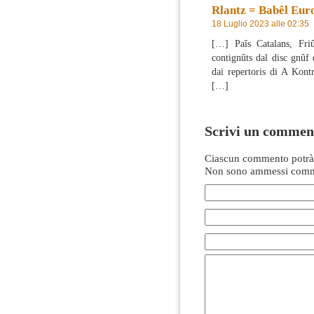
Rlantz = Babêl Eur
18 Luglio 2023 alle 02:35
[…] Paîs Catalans, Friû
contignûts dal disc gnûf 
dai repertoris di A Kont
[…]
Scrivi un commen
Ciascun commento potrà 
Non sono ammessi comme